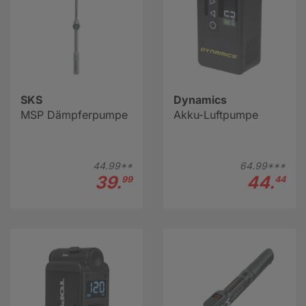
SKS
Dynamics
MSP Dämpferpumpe
Akku-Luftpumpe
44.
99**
64.
99***
39.
44.
99
44