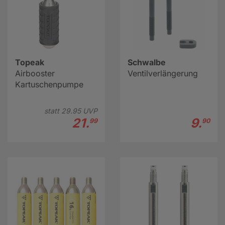
Topeak
Schwalbe
Airbooster
Ventilverlängerung
Kartuschenpumpe
statt
29.
95
UVP
21.
9.
99
90