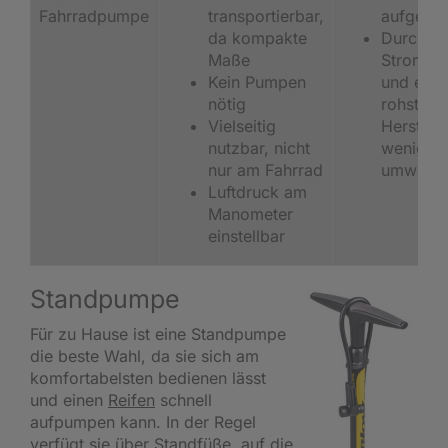
Fahrradpumpe
transportierbar,
aufgelad
da kompakte
Durch
Maße
Stromve
Kein Pumpen
und ener
nötig
rohstoff
Vielseitig
Herstell
nutzbar, nicht
wenig
nur am Fahrrad
umweltfr
Luftdruck am
Manometer
einstellbar
Standpumpe
Für zu Hause ist eine Standpumpe
die beste Wahl, da sie sich am
komfortabelsten bedienen lässt
und einen
Reifen
schnell
aufpumpen kann. In der Regel
verfügt sie über Standfüße, auf die