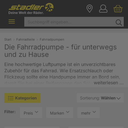
Toggle
navigation
Start
Fahrradteile
Fahrradpumpen
Die Fahrradpumpe - für unterwegs
und zu Hause
Eine hochwertige Luftpumpe ist ein unverzichtbares
Zubehör für das Fahrrad. Wie Ersatzschlauch oder
Flickzeug sollte eine Handpumpe immer an Bord sein,
weiterlesen ...
damit Sie bei einer Reifenpanne den Schaden schnell
beheben können. Für unterwegs gibt es neben den
klassischen Fahrradpumpen, die in den Rahmen
Kategorien
Sortierung:
Wählen
geklemmt werden, verschiedene Minipumpen - mit
oder ohne Manometer, mit oder ohne Pumpenschlauch.
Filter:
Preis
Marken
mehr
Dann wären da noch die CO2 Pumpen, die mithilfe von
Gaskartuschen die Fahrradreifen besonders schnell
und mühelos aufpumpen. Für den Einsatz zu Hause