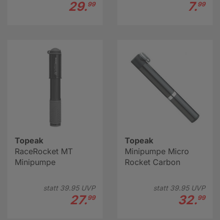
29.
7.
99
99
Topeak
Topeak
RaceRocket MT
Minipumpe Micro
Minipumpe
Rocket Carbon
statt
39.
95
UVP
statt
39.
95
UVP
27.
32.
99
99