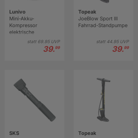
Lunivo
Topeak
Mini-Akku-
JoeBlow Sport III
Kompressor
Fahrrad-Standpumpe
elektrische
Fahrradpumpe
statt
69.
95
UVP
statt
44.
95
UVP
39.
39.
99
99
SKS
Topeak