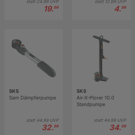
statt
24.
99
UVP
statt
12.
99
UVP
19.
4.
99
99
SKS
SKS
Sam Dämpferpumpe
Air-X-Plorer 10.0
Standpumpe
statt
44.
99
UVP
statt
44.
99
UVP
32.
34.
99
99