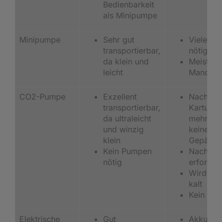
Bedienbarkeit
als Minipumpe
Minipumpe
Sehr gut
Viele P
transportierbar,
nötig
da klein und
Meist ke
leicht
Manomet
CO2-Pumpe
Exzellent
Nach Ve
transportierbar,
Kartusch
da ultraleicht
mehr nut
und winzig
keine we
klein
Gepäck
Kein Pumpen
Nachpu
nötig
erforderl
Wird sch
kalt
Kein Ma
Elektrische
Gut
Akku mu