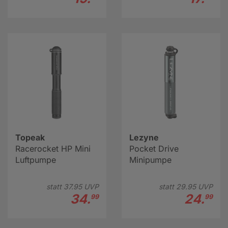
Topeak
Lezyne
Racerocket HP Mini
Pocket Drive
Luftpumpe
Minipumpe
statt
37.
95
UVP
statt
29.
95
UVP
34.
24.
99
99