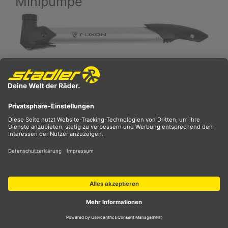
Minipumpe
Eine Minipumpe empfiehlt sich vor allem für
sportlich orientierte Radfahrer, da sie leicht und
klein ist. Aber auch normale Freizeitradler, die
keine Rahmenpumpe nutzen möchten oder können,
sind damit gut bedient und für Notfälle gewappnet.
Für die Minipumpe spricht zum einen ihr geringes
Gewicht, sodass man seine Energie beim Training
oder Wettkampf nicht für „unnützes“ Zusatzgewicht
verbrauchen muss. Zum anderen ist ihre kompakte
Größe von Vorteil, dank der sie im
Rucksack
, in
einer Satteltasche oder auch in einer Lenkertasche
transportiert werden kann. Manche sind sogar so
klein, dass man sie in der Trikottasche mitnehmen
kann.