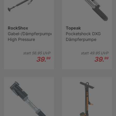
RockShox
Topeak
Gabel-/Dämpferpumpe
Pocketshock DXG
High Pressure
Dämpferpumpe
statt
56.
95
UVP
statt
49.
95
UVP
39.
39.
99
99