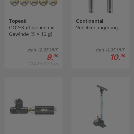
Topeak
Continental
CO2-Kartuschen mit
Ventilverlängerung
Gewinde (5 x 16 g)
statt
12.
95
UVP
statt
11.
95
UVP
9.
10.
99
99
124,88 € / 1 kg