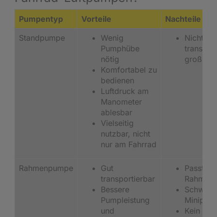
Pumpentyp
Vorteile
Nachteile
Standpumpe
Wenig
Nicht am
Pumphübe
transport
nötig
groß un
Komfortabel zu
bedienen
Luftdruck am
Manometer
ablesbar
Vielseitig
nutzbar, nicht
nur am Fahrrad
Rahmenpumpe
Gut
Passt nic
transportierbar
Rahmen
Bessere
Schwerer
Pumpleistung
Minipum
und
Kein Ma