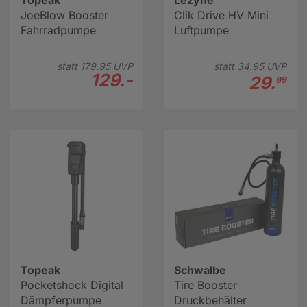
Topeak
Lezyne
JoeBlow Booster
Clik Drive HV Mini
Fahrradpumpe
Luftpumpe
statt
179.
95
UVP
statt
34.
95
UVP
129.-
29.
99
Topeak
Schwalbe
Pocketshock Digital
Tire Booster
Dämpferpumpe
Druckbehälter