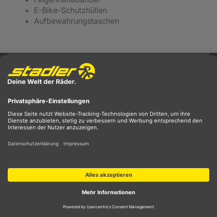
E-Bike-Schutzhüllen
Aufbewahrungstaschen
0%
Finanzierung ohne
14 Tage kostenloses
Zinsen:
Einfach in 10
Rückgaberecht
Raten!
(bei Online-Bestellung)
Kompetenter Service
Alle Informationen
an
22
Standorten
zum Bikeleasing