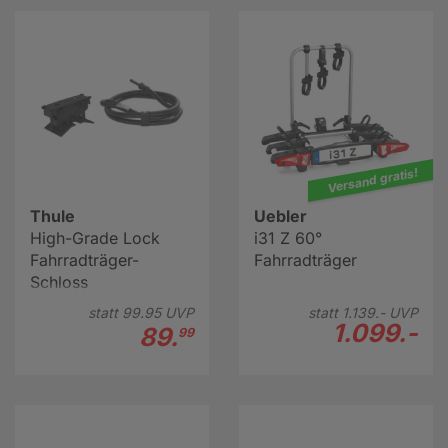
Versand gratis!
Thule
Uebler
High-Grade Lock
i31 Z 60°
Fahrradträger-
Fahrradträger
Schloss
statt
99.
95
UVP
statt
1.139.-
UVP
1.099.-
89.
99