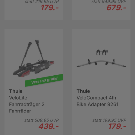
statt
219.
95
UVP
statt
949.
95
UVP
179.-
679.-
Versand gratis!
Thule
Thule
VeloLite
VeloCompact 4th
Fahrradträger 2
Bike Adapter 9261
Fahrräder
statt
509.
95
UVP
statt
199.
95
UVP
439.-
179.-