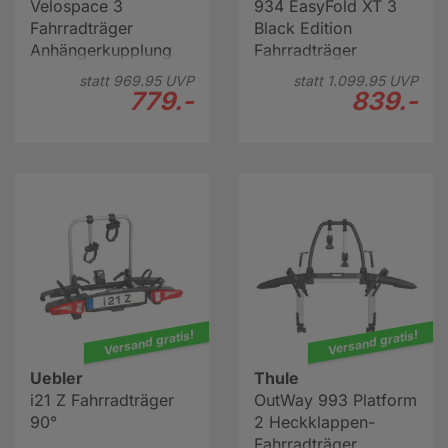
Velospace 3
934 EasyFold XT 3
Fahrradträger
Black Edition
Anhängerkupplung
Fahrradträger
statt
969.
95
UVP
statt
1.099.
95
UVP
779.-
839.-
Versand gratis!
Versand gratis!
Uebler
Thule
i21 Z Fahrradträger
OutWay 993 Platform
90°
2 Heckklappen-
Fahrradträger