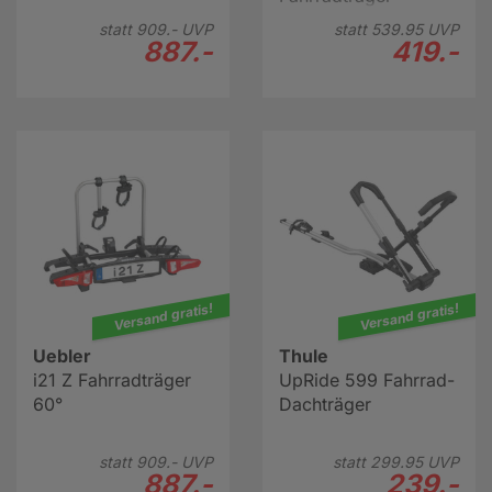
statt
909.-
UVP
statt
539.
95
UVP
887.-
419.-
Versand gratis!
Versand gratis!
Uebler
Thule
i21 Z Fahrradträger
UpRide 599 Fahrrad-
60°
Dachträger
statt
909.-
UVP
statt
299.
95
UVP
887.-
239.-