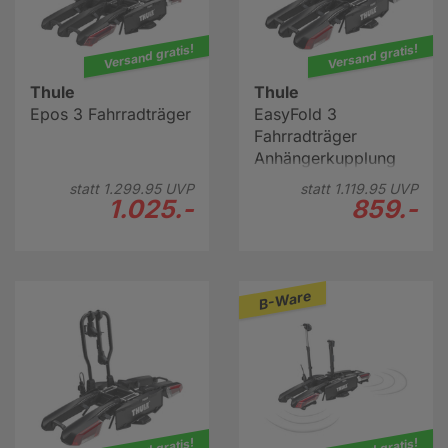
Versand gratis!
Versand gratis!
Thule
Thule
Epos 3 Fahrradträger
EasyFold 3
Fahrradträger
Anhängerkupplung
für 3 Räder
statt
1.299.
95
UVP
statt
1.119.
95
UVP
1.025.-
859.-
B-Ware