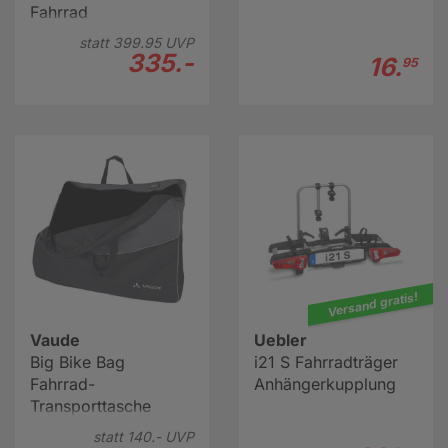
Fahrrad
statt
399.
95
UVP
335.-
16.
95
Versand gratis!
Vaude
Uebler
Big Bike Bag
i21 S Fahrradträger
Fahrrad-
Anhängerkupplung
Transporttasche
statt
140.-
UVP