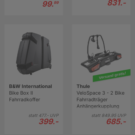
831.-
99.
99
Versand gratis!
B&W International
Thule
Bike Box II
VeloSpace 3 - 2 Bike
Fahrradkoffer
Fahrradträger
Anhängerkupplung
statt
477.-
UVP
statt
849.
95
UVP
399.-
685.-