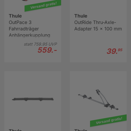
Versand gratis!
Thule
Thule
OutPace 3
OutRide Thru-Axle-
Fahrradträger
Adapter 15 x 100 mm
Anhängerkupplung
statt
759.
95
UVP
559.-
39.
95
Versand gratis!