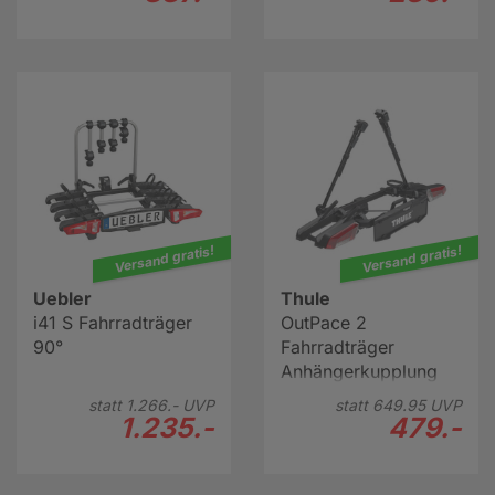
Versand gratis!
Versand gratis!
Uebler
Thule
i41 S Fahrradträger
OutPace 2
90°
Fahrradträger
Anhängerkupplung
statt
1.266.-
UVP
statt
649.
95
UVP
1.235.-
479.-