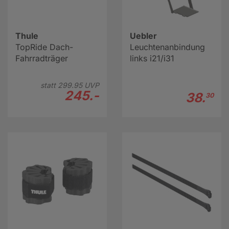
Thule
Uebler
TopRide Dach-
Leuchtenanbindung
Fahrradträger
links i21/i31
statt
299.
95
UVP
245.-
38.
30