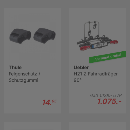
Versand gratis!
Thule
Uebler
Felgenschutz /
H21 Z Fahrradträger
Schutzgummi
90°
statt
1.128.-
UVP
1.075.-
14.
95