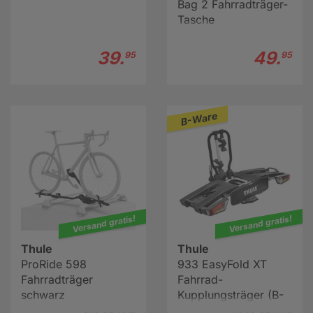
Bag 2 Fahrradträger-
Tasche
39.
49.
95
95
B-Ware
Versand gratis!
Versand gratis!
Thule
Thule
ProRide 598
933 EasyFold XT
Fahrradträger
Fahrrad-
schwarz
Kupplungsträger (B-
Ware)