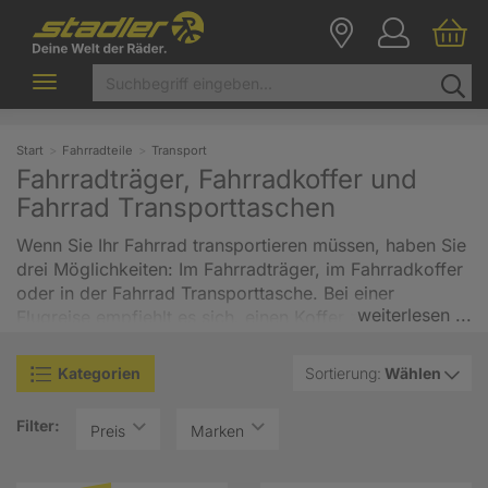
Toggle
navigation
Start
Fahrradteile
Transport
Fahrradträger, Fahrradkoffer und
Fahrrad Transporttaschen
Wenn Sie Ihr Fahrrad transportieren müssen, haben Sie
drei Möglichkeiten: Im Fahrradträger, im Fahrradkoffer
oder in der Fahrrad Transporttasche. Bei einer
weiterlesen ...
Flugreise empfiehlt es sich, einen Koffer zu verwenden,
da er die beste Schutzwirkung aufweist. Man kann
aber auch eine gut gepolsterte Fahrradtasche nutzen,
Kategorien
Sortierung:
Wählen
die leichter und besser handhabbar ist. Sind Sie mit der
Bahn oder mit dem Auto unterwegs, ist hingegen die
Filter:
Preis
Marken
Fahrradtransporttasche wegen ihrer Vorteile dem
Radkoffer vorzuziehen. Bei einer Autofahrt hingegen ist
ein Fahrradträger, der auf dem Dach, am Heck oder an