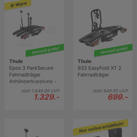
B-Ware
der Anhängerkupplung befestigt wird die beste
Lösung. Denn dann haben Sie im Fahrzeug mehr Platz
für anderes Gepäck und müssen Ihr Bike nicht erst
zerlegen und dann wieder zusammenbauen.
Hier erfahren Sie mehr über den Fahrradtransport
Versand gratis!
Versand gratis!
Thule
Thule
Epos 3 ParkSecure
933 EasyFold XT 2
Fahrradträger
Fahrradträger
Anhängerkupplung -
B-Ware
statt
1.649.
95
UVP
statt
949.
95
UVP
1.329.-
699.-
Nur online erhältlich!