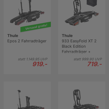
Versand gratis!
Thule
Thule
Epos 2 Fahrradträger
933 EasyFold XT 2
Black Edition
Fahrradträger +
Transporttasche
statt
1.149.
95
UVP
statt
999.
90
UVP
919.-
719.-