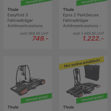
Versand gratis!
Versand gratis!
Thule
Thule
EasyFold 3
Epos 2 ParkSecure
Fahrradträger
Fahrradträger
Anhängerkupplung
Anhängerkupplung -
für 2 Räder
B-Ware
statt
969.
95
UVP
statt
1.499.
95
UVP
749.-
1.222.-
Nur online erhältlich!
Versand gratis!
Versand gratis!
Thule
Thule