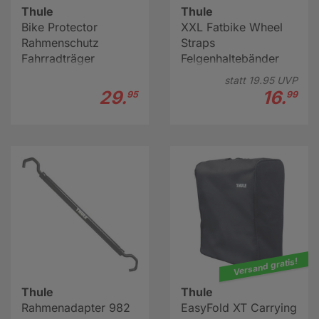
Thule
Thule
Bike Protector
XXL Fatbike Wheel
Rahmenschutz
Straps
Fahrradträger
Felgenhaltebänder
statt
19.
95
UVP
29.
16.
95
99
Versand gratis!
Thule
Thule
Rahmenadapter 982
EasyFold XT Carrying