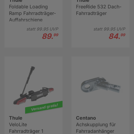
Thule
Thule
Foldable Loading
FreeRide 532 Dach-
Ramp Fahrradträger-
Fahrradträger
Auffahrschiene
statt
99.
95
UVP
statt
99.
95
UVP
89.
84.
99
99
Versand gratis!
Thule
Centano
VeloLite
Achskupplung für
Fahrradträger 1
Fahrradanhänger