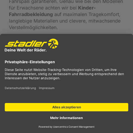
Fahrspaß garantieren. Genau wie bei den Modellen
für Erwachsene achten wir bei
Kinder-
Fahrradbekleidung
auf maximalen Tragekomfort,
langlebige Materialien und clevere, mitwachsende
Verstellmöglichkeiten.
Zweirad Stadler: Euer Partner für jede
Lebenslage auf zwei Rädern
Wir von Zweirad Stadler begleiten eure Family von
den allerersten Metern auf dem Laufrad bis hin zu
den epischen Touren im Teenager-Alter und
darüber hinaus. Wir liefern euch für jede
Lebensphase das passende Bike und das perfekte
Outfit. Vertraut auf euer Material, genießt die
gemeinsame Zeit an der frischen Luft und schafft
unvergessliche Momente – am besten im Sattel!
Ride with Style – mit Zweirad Stadler!
Häufige Fragen zu Kinder-
Fahrradbekleidung