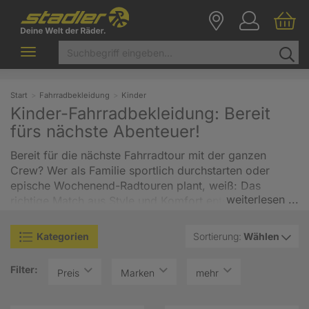
Toggle
navigation
Start
Fahrradbekleidung
Kinder
Kinder-Fahrradbekleidung: Bereit
fürs nächste Abenteuer!
Bereit für die nächste Fahrradtour mit der ganzen
Crew? Wer als Familie sportlich durchstarten oder
epische Wochenend-Radtouren plant, weiß: Das
weiterlesen ...
richtige Match aus Style und Komfort entscheidet über
die Stimmung auf dem Trail. Und das gilt für die Mini-
Biker genauso wie für die Großen! Auch wenn eure
Kategorien
Sortierung:
Wählen
Kids vielleicht nicht so schnell ins Schwitzen kommen –
auf längeren Rides sind ein
atmungsaktives Kinder-
Filter:
Preis
Marken
mehr
Radtrikot
und eine
gepolsterte Radhose
absolute
Gamechanger.