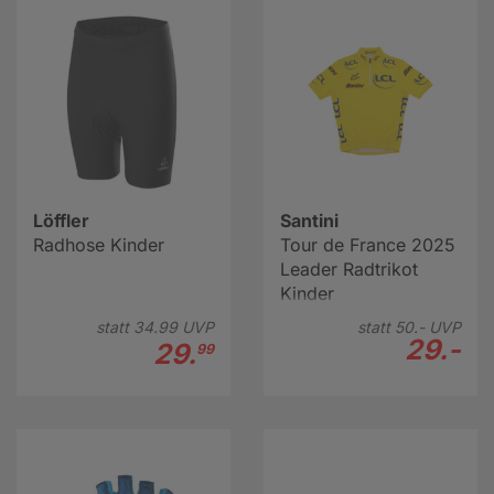
Hier weiter zur Fahrradbekleidung Kinder Beratung
Löffler
Santini
Radhose Kinder
Tour de France 2025
Leader Radtrikot
Kinder
statt
34.
99
UVP
statt
50.-
UVP
29.-
29.
99