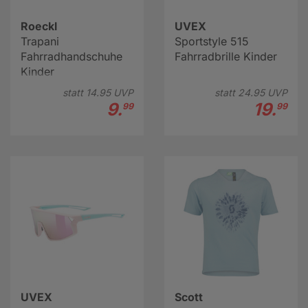
Roeckl
UVEX
Trapani
Sportstyle 515
Fahrradhandschuhe
Fahrradbrille Kinder
Kinder
statt
14.
95
UVP
statt
24.
95
UVP
9.
19.
99
99
UVEX
Scott