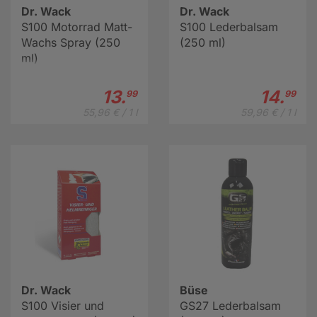
Dr. Wack
Dr. Wack
S100 Motorrad Matt-
S100 Lederbalsam
Wachs Spray (250
(250 ml)
ml)
13.
14.
99
99
55,96 € / 1 l
59,96 € / 1 l
Dr. Wack
Büse
S100 Visier und
GS27 Lederbalsam