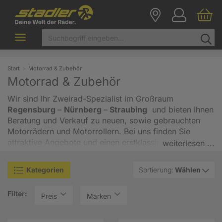
Toggle
navigation
Start
Motorrad & Zubehör
Motorrad & Zubehör
Wir sind Ihr Zweirad-Spezialist im Großraum
Regensburg
–
Nürnberg
–
Straubing
und bieten Ihnen
Beratung und Verkauf zu neuen, sowie gebrauchten
Motorrädern und Motorrollern. Bei uns finden Sie
attraktive Angebote und einen erstklassigen
weiterlesen ...
Werkstattservice. Auf großen Ausstellungsflächen
präsentieren wir aktuelle Motorräder und Roller der
Kategorien
Sortierung:
Wählen
Marken
Honda, NIU, Peugeot, Piaggio, KSR und viele
mehr
. Bei Interesse stehen Vorführmodelle für eine
Filter:
Probefahrt zur Verfügung. Darüber hinaus finden Sie
Preis
Marken
bei uns diverses Zubehör, sowohl für kurze als auch
für lange Zweiradreisen. Wir freuen uns, Sie schon