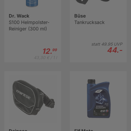
Dr. Wack
Büse
S100 Helmpolster-
Tankrucksack
Reiniger (300 ml)
statt
49.
95
UVP
44.-
12.
99
43,30 € / 1 l