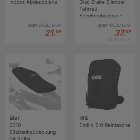
Indoor Abdeckplane
Disc Brake Silencer
Fahrrad-
Scheibenbremsen-
Spray (400 ml)
statt
26.
95
UVP
statt
46.
50
UVP
21.
37.
99
99
94,98 € / 1 l
Givi
IXS
S210
Emilio 2.0 Beintasche
Sitzbankabdeckung
für Roller