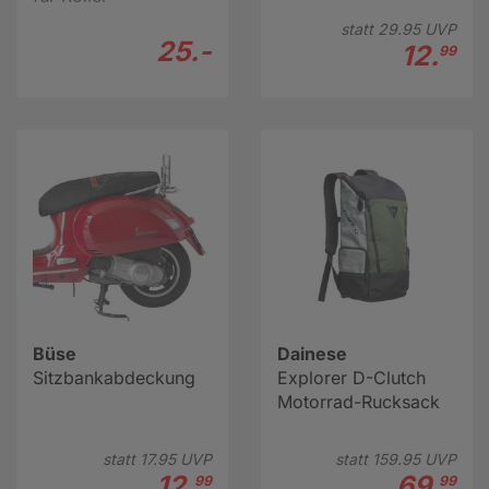
statt
29.
95
UVP
25.-
12.
99
Büse
Dainese
Sitzbankabdeckung
Explorer D-Clutch
Motorrad-Rucksack
statt
17.
95
UVP
statt
159.
95
UVP
12.
69.
99
99