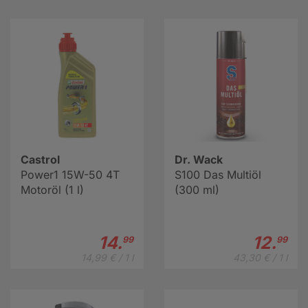
Castrol
Dr. Wack
Power1 15W-50 4T
S100 Das Multiöl
Motoröl (1 l)
(300 ml)
14.
12.
99
99
14,99 € / 1 l
43,30 € / 1 l