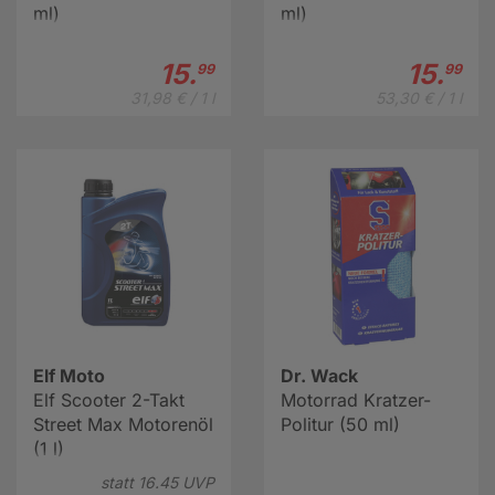
ml)
ml)
15.
15.
99
99
31,98 € / 1 l
53,30 € / 1 l
Elf Moto
Dr. Wack
Elf Scooter 2-Takt
Motorrad Kratzer-
Street Max Motorenöl
Politur (50 ml)
(1 l)
statt
16.
45
UVP