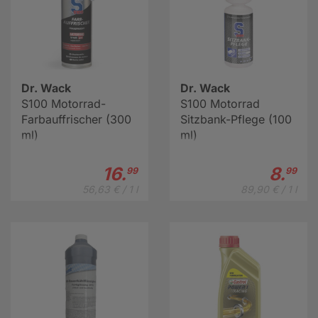
Dr. Wack
Dr. Wack
S100 Motorrad-
S100 Motorrad
Farbauffrischer (300
Sitzbank-Pflege (100
ml)
ml)
16.
8.
99
99
56,63 € / 1 l
89,90 € / 1 l