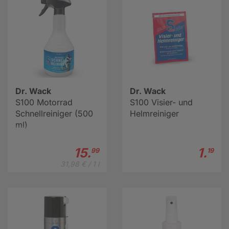
Dr. Wack
Dr. Wack
S100 Motorrad
S100 Visier- und
Schnellreiniger (500
Helmreiniger
ml)
15.
1.
99
19
31,98 € / 1 l