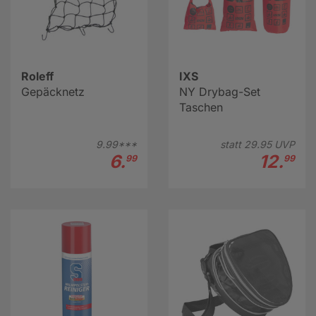
Roleff
IXS
Gepäcknetz
NY Drybag-Set
Taschen
9.
99***
statt
29.
95
UVP
6.
12.
99
99