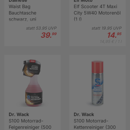
Dainese
Elf Moto
Waist Bag
Elf Scooter 4T Maxi
Bauchtasche
City 5W40 Motorenöl
schwarz, uni
(1 l)
statt
53.
95
UVP
statt
19.
95
UVP
39.
14.
99
95
14,95 € / 1 l
Dr. Wack
Dr. Wack
S100 Motorrad-
S100 Motorrad-
Felgenreiniger (500
Kettenreiniger (300