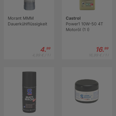
Morant MMM
Castrol
Dauerkühlflüssigkeit
Power1 10W-50 4T
Motoröl (1 l)
4.
16.
99
99
4,99 € / 1 l
16,99 € / 1 l