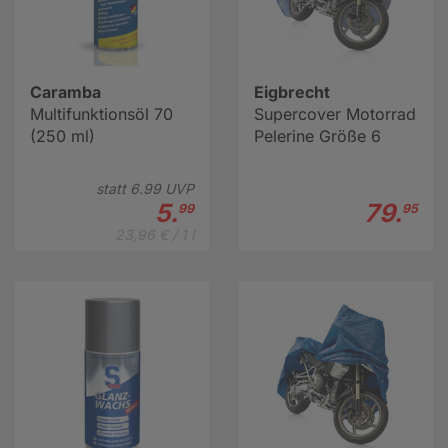
Caramba
Eigbrecht
Multifunktionsöl 70
Supercover Motorrad
(250 ml)
Pelerine Größe 6
statt
6.
99
UVP
5.
79.
99
95
23,96 € / 1 l