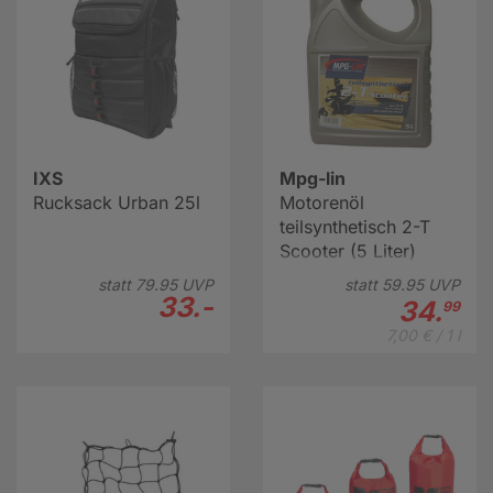
IXS
Mpg-lin
Rucksack Urban 25l
Motorenöl
teilsynthetisch 2-T
Scooter (5 Liter)
statt
79.
95
UVP
statt
59.
95
UVP
33.-
34.
99
7,00 € / 1 l