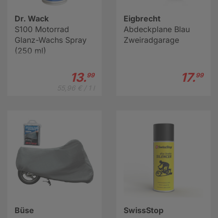
Dr. Wack
Eigbrecht
S100 Motorrad
Abdeckplane Blau
Glanz-Wachs Spray
Zweiradgarage
(250 ml)
13.
17.
99
99
55,96 € / 1 l
Büse
SwissStop