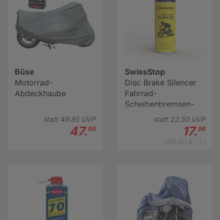
Büse
SwissStop
Motorrad-
Disc Brake Silencer
Abdeckhaube
Fahrrad-
Scheibenbremsen-
Spray (50 ml)
statt
49.
95
UVP
statt
22.
50
UVP
47.
17.
99
99
359,80 € / 1 l