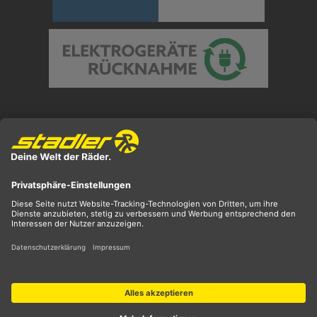
Preisangaben inkl. gesetzl. MwSt. und zzgl.
Versandkosten
** ehemaliger UVP