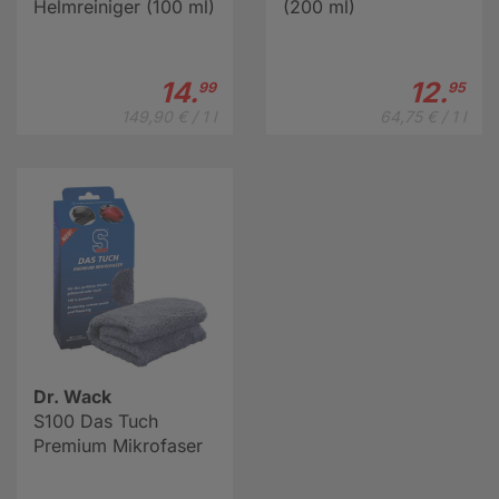
Helmreiniger (100 ml)
(200 ml)
14.
12.
99
95
149,90 € / 1 l
64,75 € / 1 l
Dr. Wack
S100 Das Tuch
Premium Mikrofaser