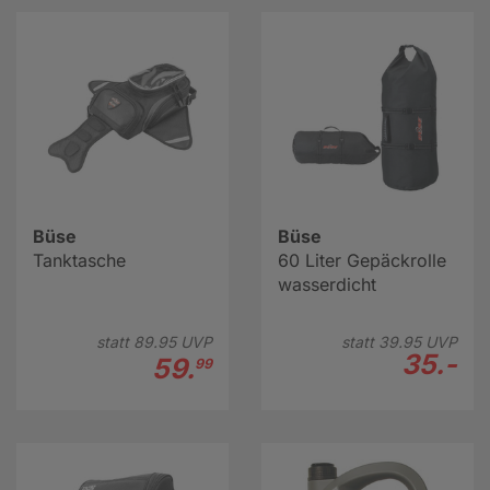
Büse
Büse
Tanktasche
60 Liter Gepäckrolle
wasserdicht
statt
89.
95
UVP
statt
39.
95
UVP
35.-
59.
99