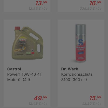
13.
16.
99
99
13,99 € / 1 l
339,80 € / 1 l
Castrol
Dr. Wack
Power1 10W-40 4T
Korrosionsschutz
Motoröl (4 l)
S100 (300 ml)
49.
15.
95
99
12,49 € / 1 l
53,30 € / 1 l