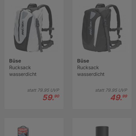
bald bei uns begrüßen zu dürfen.
Sie shoppen lieber von Zuhause aus? Kein Problem -
auch online ist unser Angebot an Motorrädern und
Rollern zu finden. Über diesen Button gelangen Sie zu
unserem Shop auf
mobile.de
.
Büse
Büse
Rucksack
Rucksack
wasserdicht
wasserdicht
statt
79.
95
UVP
statt
79.
95
UVP
59.
49.
90
99