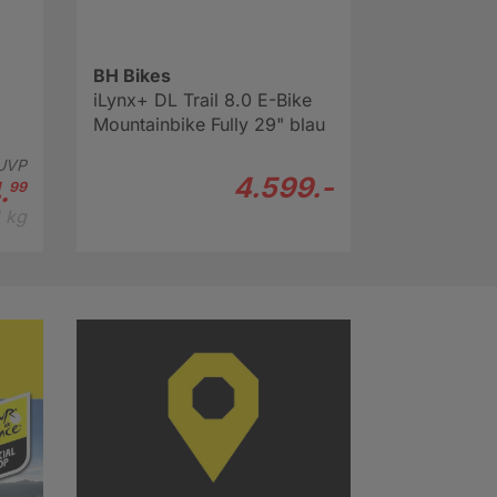
BH Bikes
iLynx+ DL Trail 8.0 E-Bike
Mountainbike Fully 29" blau
UVP
4.599.-
.
99
1 kg