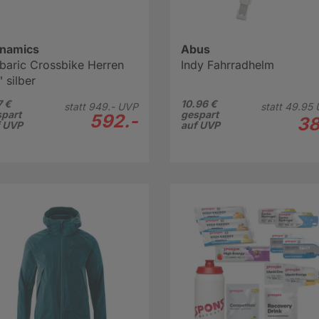
namics
Abus
obaric Crossbike Herren
Indy Fahrradhelm
 silber
 €
10.96 €
statt
949.-
UVP
statt
49.
95
part
gespart
592.-
38
f UVP
auf UVP