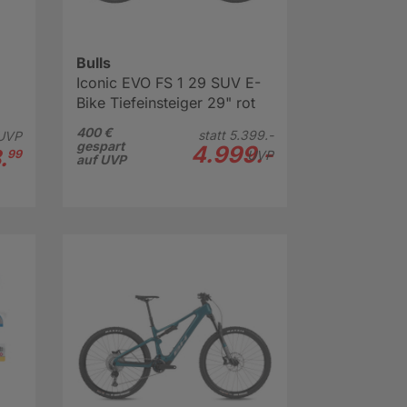
Bulls
Iconic EVO FS 1 29 SUV E-
Bike Tiefeinsteiger 29" rot
400 €
statt
5.399.-
UVP
gespart
4.999.-
.
99
UVP
auf UVP