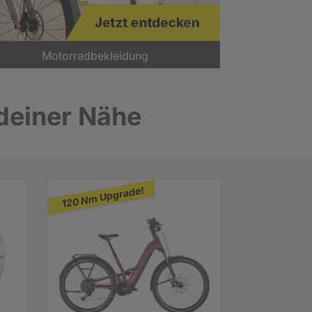
Motorradbekleidung
 deiner Nähe
120 Nm Upgrade!