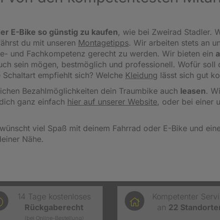
er E-Bike so günstig zu kaufen
, wie bei Zweirad Stadler. W
fährst du mit unseren
Montagetipps
.
Wir arbeiten stets an u
ce- und Fachkompetenz gerecht zu werden. Wir bieten ein
a
 auch sein mögen, bestmöglich und professionell. Wofür sol
 Schaltart empfiehlt sich? Welche
Kleidung
lässt sich gut k
reichen Bezahlmöglichkeiten dein Traumbike auch
leasen
. W
dich ganz einfach
hier auf unserer Website
, oder bei einer 
wünscht viel Spaß mit deinem Fahrrad oder E-Bike und einen
deiner Nähe.
14 Tage kostenloses
Kompetenter Serv
Rückgaberecht
an
22
Standorte
(bei Online-Bestellung)