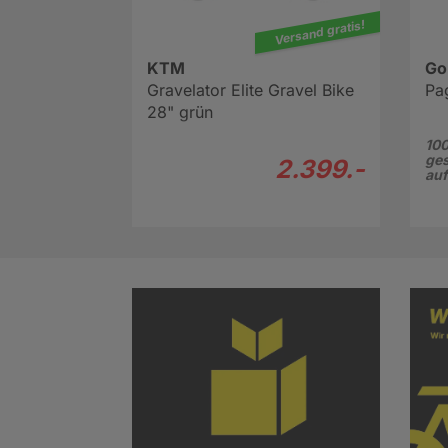
Versand gratis!
KTM
Go
Gravelator Elite Gravel Bike
Pa
28" grün
100
ges
2.399.-
au