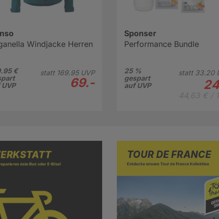
nso
Sponser
ganella Windjacke Herren
Performance Bundle
.95 €
25 %
statt
169.
95
UVP
statt
33.
20
part
gespart
69.-
24
f UVP
auf UVP
44,63 € / 