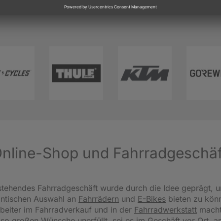
 Online-Shop und Fahrradgeschä
tehendes Fahrradgeschäft wurde durch die Idee geprägt, u
antischen Auswahl an
Fahrrädern
und
E-Bikes
bieten zu könn
beiter im Fahrradverkauf und in der
Fahrradwerkstatt
macht
 so großen Wünsche unerfüllt, sei es im Geschäft vor Ort, 