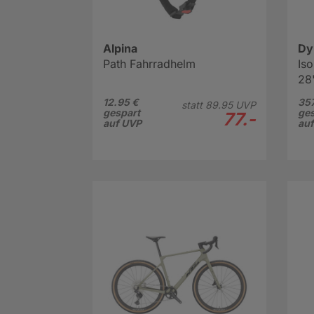
Alpina
Dy
Path Fahrradhelm
Is
28"
12.95 €
357
statt
89.
95
UVP
gespart
ges
77.-
auf UVP
au