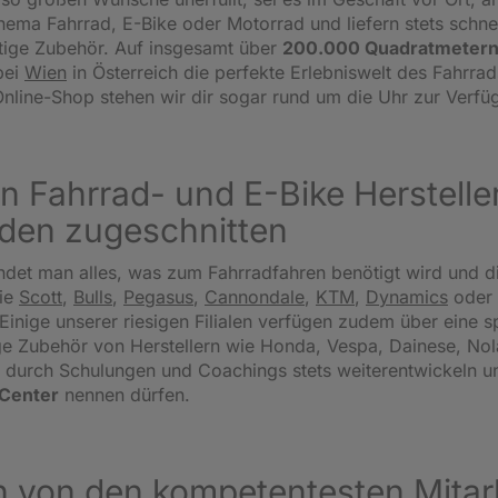
ema Fahrrad, E-Bike oder Motorrad und liefern stets schnel
tige Zubehör. Auf insgesamt über
200.000 Quadratmetern
bei
Wien
in Österreich die perfekte Erlebniswelt des Fahrrad
nline-Shop stehen wir dir sogar rund um die Uhr zur Verfü
n Fahrrad- und E-Bike Herstellern
den zugeschnitten
ndet man alles, was zum Fahrradfahren benötigt wird und d
ie
Scott
,
Bulls
,
Pegasus
,
Cannondale
,
KTM
,
Dynamics
oder
Einige unserer riesigen Filialen verfügen zudem über eine sp
 Zubehör von Herstellern wie Honda, Vespa, Dainese, Nolan
ich durch Schulungen und Coachings stets weiterentwickeln u
-Center
nennen dürfen.
 von den kompetentesten Mitarb