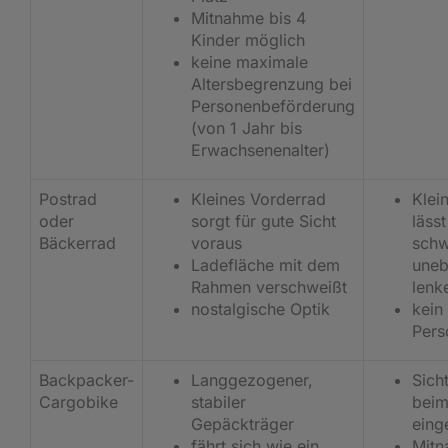
Mitnahme bis 4
Kinder möglich
keine maximale
Altersbegrenzung bei
Personenbeförderung
(von 1 Jahr bis
Erwachsenenalter)
Postrad
Kleines Vorderrad
Klei
oder
sorgt für gute Sicht
lässt
Bäckerrad
voraus
schw
Ladefläche mit dem
une
Rahmen verschweißt
lenk
nostalgische Optik
kein
Pers
Backpacker-
Langgezogener,
Sich
Cargobike
stabiler
beim
Gepäckträger
eing
fährt sich wie ein
Mitn