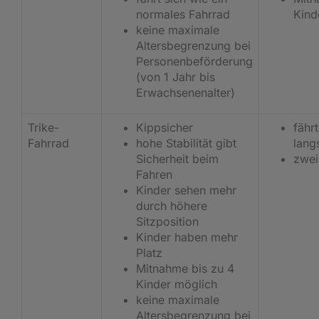
normales Fahrrad
Kind
keine maximale
Altersbegrenzung bei
Personenbeförderung
(von 1 Jahr bis
Erwachsenenalter)
Trike-
Kippsicher
fähr
Fahrrad
hohe Stabilität gibt
lan
Sicherheit beim
zwei
Fahren
Kinder sehen mehr
durch höhere
Sitzposition
Kinder haben mehr
Platz
Mitnahme bis zu 4
Kinder möglich
keine maximale
Altersbegrenzung bei