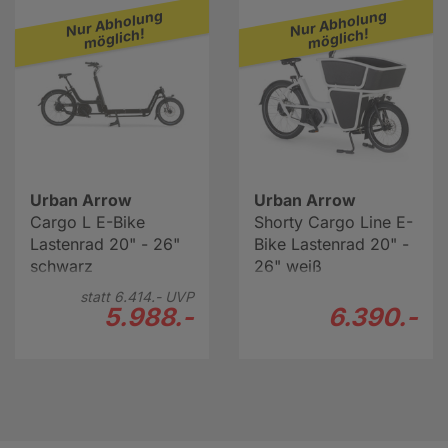
Spezialfahrradbereich hat der Fortschritt ebenfalls
Nur Abholung
Nur Abholung
Einzug gehalten. Denn diese Drahtelefanten sind als E-
möglich!
möglich!
Version mit elektronischer Unterstützung erhältlich. Vor
allem in der Stadt bietet ein Lastenrad eine
umweltfreundliche Alternative zum Auto. Stau ist kein
Thema mehr.
Hier geht es weiter zur Lastenrad/Cargobike Beratung
Urban Arrow
Urban Arrow
Cargo L E-Bike
Shorty Cargo Line E-
Lastenrad 20" - 26"
Bike Lastenrad 20" -
schwarz
26" weiß
statt
6.414.-
UVP
5.988.-
6.390.-