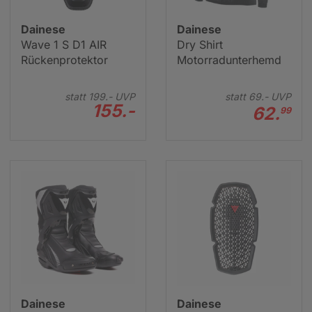
Dainese
Dainese
Wave 1 S D1 AIR
Dry Shirt
Rückenprotektor
Motorradunterhemd
statt
199.-
UVP
statt
69.-
UVP
155.-
62.
99
Dainese
Dainese