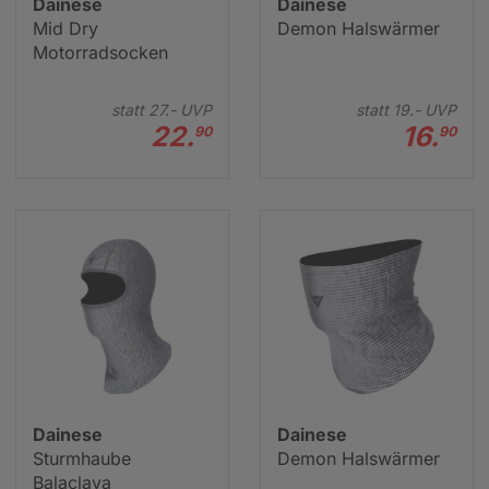
Dainese
Dainese
Mid Dry
Demon Halswärmer
Motorradsocken
statt
27.-
UVP
statt
19.-
UVP
22.
16.
90
90
Dainese
Dainese
Sturmhaube
Demon Halswärmer
Balaclava