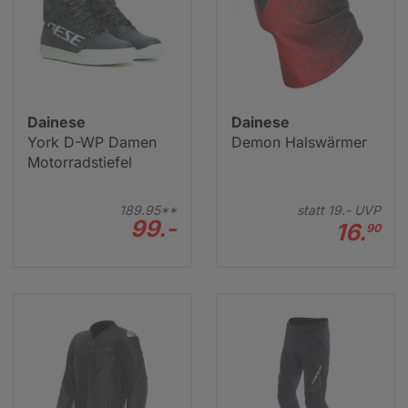
Dainese
Dainese
York D-WP Damen
Demon Halswärmer
Motorradstiefel
189.
95**
statt
19.-
UVP
99.-
16.
90