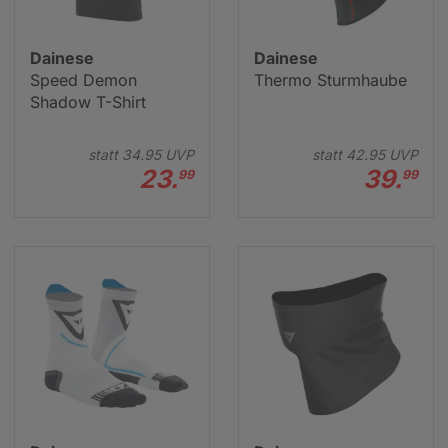
Dainese
Dainese
Speed Demon
Thermo Sturmhaube
Shadow T-Shirt
statt
34.
95
UVP
statt
42.
95
UVP
23.
39.
99
99