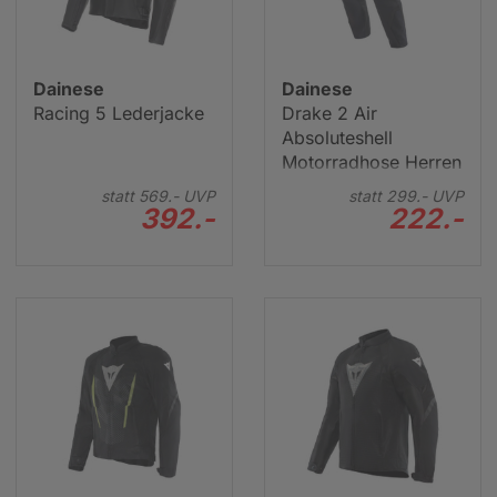
Dainese
Dainese
Racing 5 Lederjacke
Drake 2 Air
Absoluteshell
Motorradhose Herren
Textil
statt
569.-
UVP
statt
299.-
UVP
392.-
222.-