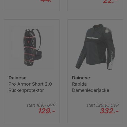
22.
Dainese
Dainese
Pro Armor Short 2.0
Rapida
Rückenprotektor
Damenlederjacke
statt
169.-
UVP
statt
529.
95
UVP
129.-
332.-