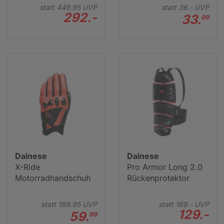
statt
449.
95
UVP
statt
36.-
UVP
292.-
33.
99
Dainese
Dainese
X-Ride
Pro Armor Long 2.0
Motorradhandschuh
Rückenprotektor
statt
189.
95
UVP
statt
169.-
UVP
129.-
59.
99