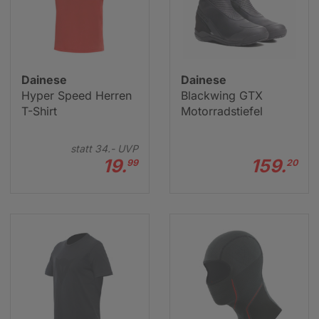
Dainese
Dainese
Hyper Speed Herren
Blackwing GTX
T-Shirt
Motorradstiefel
statt
34.-
UVP
19.
159.
99
20