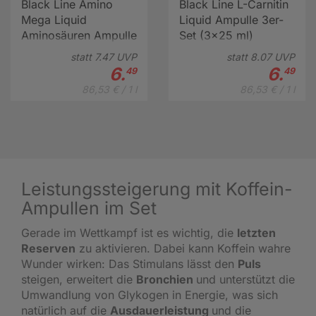
Black Line Amino
Black Line L-Carnitin
Mega Liquid
Liquid Ampulle 3er-
Aminosäuren Ampulle
Set (3x25 ml)
3er-Set (3x25 ml)
statt
7.
47
UVP
statt
8.
07
UVP
6.
6.
49
49
86,53 € / 1 l
86,53 € / 1 l
Leistungssteigerung mit Koffein-
Ampullen im Set
Gerade im Wettkampf ist es wichtig, die
letzten
Reserven
zu aktivieren. Dabei kann Koffein wahre
Wunder wirken: Das Stimulans lässt den
Puls
steigen, erweitert die
Bronchien
und unterstützt die
Umwandlung von Glykogen in Energie, was sich
natürlich auf die
Ausdauerleistung
und die