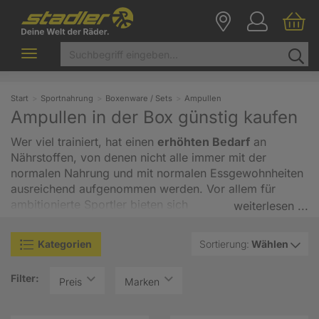
Toggle
navigation
Start
Sportnahrung
Boxenware / Sets
Ampullen
Ampullen in der Box günstig kaufen
Wer viel trainiert, hat einen
erhöhten Bedarf
an
Nährstoffen, von denen nicht alle immer mit der
normalen Nahrung und mit normalen Essgewohnheiten
ausreichend aufgenommen werden. Vor allem für
ambitionierte Sportler bieten sich
weiterlesen ...
Nahrungsergänzungsmittel
an, denn so kann man
dem Körper genau die Nährstoffe zuführen, die er
Kategorien
Sortierung:
Wählen
benötigt, und zwar in genau der richtigen Menge exakt
dann, wenn man sie braucht. Ferner kann man mit
Filter:
bestimmten Substanzen gewisse Effekte erzielen, etwa
Preis
Marken
um die
Leistung zu steigern
. Doch so eine Ampulle ist
schnell geschluckt. Wenn Sie
öfter trainieren oder