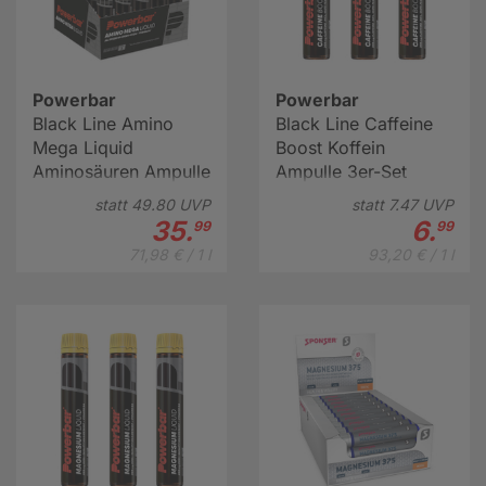
Powerbar
Powerbar
Black Line Amino
Black Line Caffeine
Mega Liquid
Boost Koffein
Aminosäuren Ampulle
Ampulle 3er-Set
Box (20x25 ml)
(3x25 ml)
statt
49.
80
UVP
statt
7.
47
UVP
35.
6.
99
99
71,98 € / 1 l
93,20 € / 1 l