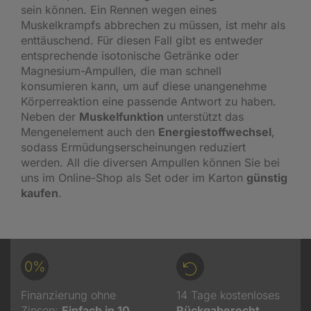
sein können. Ein Rennen wegen eines
Muskelkrampfs abbrechen zu müssen, ist mehr als
enttäuschend. Für diesen Fall gibt es entweder
entsprechende
isotonische Getränke
oder
Magnesium-Ampullen, die man schnell
konsumieren kann, um auf diese unangenehme
Körperreaktion eine passende Antwort zu haben.
Neben der
Muskelfunktion
unterstützt das
Mengenelement auch den
Energiestoffwechsel
,
sodass Ermüdungserscheinungen reduziert
werden. All die diversen Ampullen können Sie bei
uns im Online-Shop als Set oder im Karton
günstig
kaufen
.
0%
Finanzierung ohne
14 Tage kostenloses
Zinsen:
Einfach in 10
Rückgaberecht