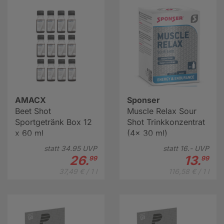
Rennen fahren
, ist es ratsam, gleich einen ganzen
Karton davon zu kaufen. Dann haben Sie immer
ausreichend zu Hause und sparen dank des
Mengenrabatts auch noch
bares Geld
.
AMACX
Sponser
Beet Shot
Muscle Relax Sour
Sportgetränk Box 12
Shot Trinkkonzentrat
x 60 ml
(4x 30 ml)
statt
34.
95
UVP
statt
16.-
UVP
26.
13.
99
99
37,49 € / 1 l
116,58 € / 1 l