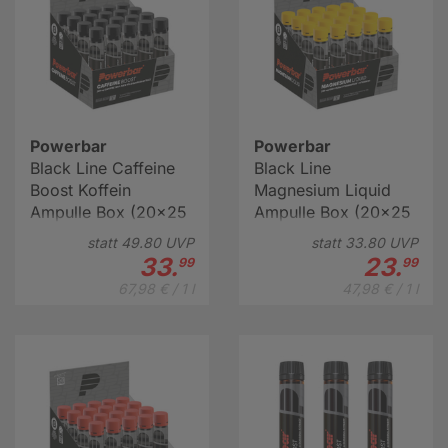
Powerbar
Powerbar
Black Line Caffeine
Black Line
Boost Koffein
Magnesium Liquid
Ampulle Box (20x25
Ampulle Box (20x25
ml)
ml)
statt
49.
80
UVP
statt
33.
80
UVP
33.
23.
99
99
67,98 € / 1 l
47,98 € / 1 l