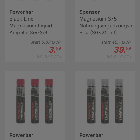
Powerbar
Sponser
Black Line
Magnesium 375
Magnesium Liquid
Nahrungsergänzungsmitte
Ampulle 3er-Set
Box (30x25 ml)
(3x25 ml)
statt
5.
07
UVP
statt
48.-
UVP
3.
39.
99
99
53,20 € / 1 l
53,32 € / 1 l
Powerbar
Powerbar