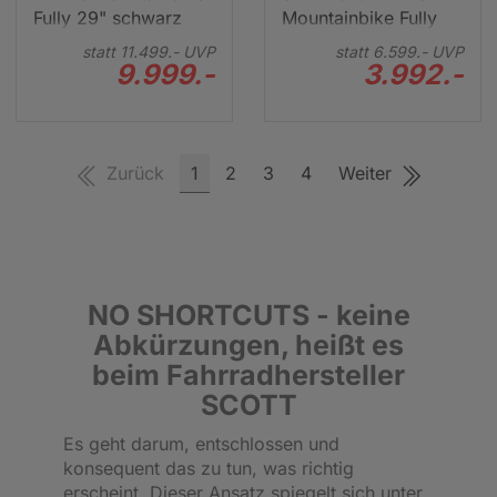
Fully 29" schwarz
Mountainbike Fully
29" grün
statt
11.499.-
UVP
statt
6.599.-
UVP
9.999.-
3.992.-
Zurück
1
2
3
4
Weiter
NO SHORTCUTS - keine
Abkürzungen, heißt es
beim Fahrradhersteller
SCOTT
Es geht darum, entschlossen und
konsequent das zu tun, was richtig
erscheint. Dieser Ansatz spiegelt sich unter