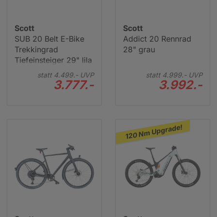
Scott
Scott
SUB 20 Belt E-Bike
Addict 20 Rennrad
Trekkingrad
28" grau
Tiefeinsteiger 29" lila
statt
4.499.-
UVP
statt
4.999.-
UVP
3.777.-
3.992.-
120 Nm Upgrade!