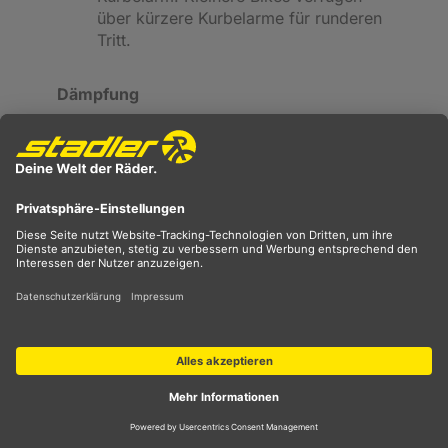
über kürzere Kurbelarme für runderen
Tritt.
Dämpfung
Die vollgefederten Contessa-Modelle
besitzen eine in Zusammenarbeit mit FOX
entwickelte Feinabstimmung der Dämpfer
mit verbessertem Rebound und optimierter
Kompressionskurve. Sie bieten leichteren
Fahrerinnen somit ein optimales
Fahrerlebnis, da die Dämpfer nun ihr volles
Potenzial entfalten.
Scott-Fahrradbekleidung
für Sommer und Winter zu
Bestpreisen
Die Fahrradbekleidung von Scott erstreckt