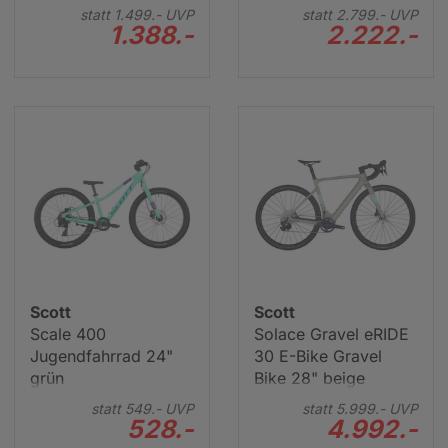
statt
1.499.-
UVP
statt
2.799.-
UVP
1.388.-
2.222.-
Scott
Scott
Scale 400
Solace Gravel eRIDE
Jugendfahrrad 24"
30 E-Bike Gravel
grün
Bike 28" beige
statt
549.-
UVP
statt
5.999.-
UVP
528.-
4.992.-