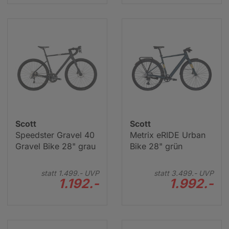
Scott
Scott
Speedster Gravel 40
Metrix eRIDE Urban
Gravel Bike 28" grau
Bike 28" grün
Scott
Sc
Speedster Gravel 30 Gravel Bike 28" blau
Sp
VP
statt
1.699.-
UVP
statt
1.499.-
UVP
statt
3.499.-
UVP
-
€
1.392.-
€
1.192.-
1.992.-