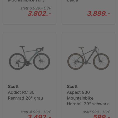
Mountainbike Fully
beige
29" grau
statt
6.999.-
UVP
3.802.-
3.899.-
Scott
Scott
Addict RC 30
Aspect 930
Rennrad 28" grau
Mountainbike
Hardtail 29" schwarz
statt
4.999.-
UVP
statt
999.-
UVP
3.492.-
599.-