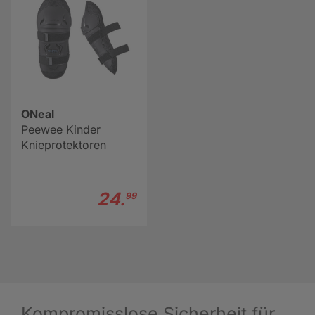
ONeal
Peewee Kinder
Knieprotektoren
24.
99
Kompromisslose Sicherheit für