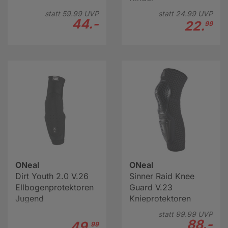
statt
59.
99
UVP
statt
24.
99
UVP
44.-
22.
99
ONeal
ONeal
Dirt Youth 2.0 V.26
Sinner Raid Knee
Ellbogenprotektoren
Guard V.23
Jugend
Knieprotektoren
statt
99.
99
UVP
88.-
49.
99