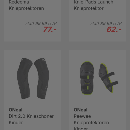
Redeema
Knie-Pads Launch
Knieprotektoren
Knieprotektor
statt
99.
99
UVP
statt
89.
99
UVP
77.-
62.-
ONeal
ONeal
Dirt 2.0 Knieschoner
Peewee
Kinder
Knieprotektoren
Kinder