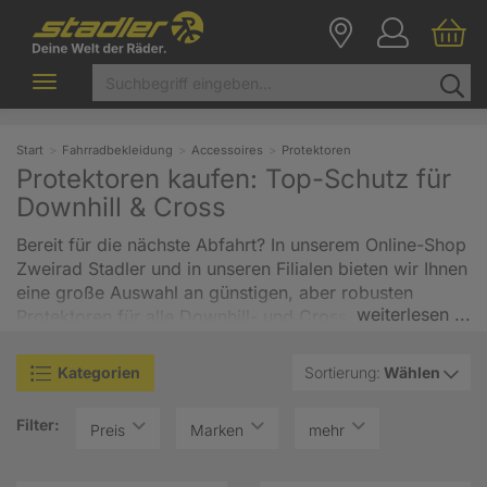
Toggle
navigation
Start
Fahrradbekleidung
Accessoires
Protektoren
Protektoren kaufen: Top-Schutz für
Downhill & Cross
Bereit für die nächste Abfahrt? In unserem Online-Shop
Zweirad Stadler und in unseren Filialen bieten wir Ihnen
eine große Auswahl an günstigen, aber robusten
weiterlesen ...
Protektoren für alle Downhill- und Cross-Begeisterten.
Unsere Schutzausrüstung überzeugt durch eine exakte
Passform, die Reibung verhindert und absolute
Kategorien
Sortierung:
Wählen
Beständigkeit verspricht. Protektoren sind
unverzichtbar, um Brüchen vorzubeugen und
Filter:
Preis
Marken
mehr
Prellungen zu minimieren. Sie fungieren als effiziente
Knautschzone, die die Energie eines Aufpralls
großflächig verteilt und Ihre Sicherheit gewährleistet.