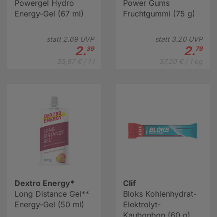
Powergel Hydro
Power Gums
Energy-Gel (67 ml)
Fruchtgummi (75 g)
statt
2.
69
UVP
statt
3.
20
UVP
2.
2.
39
79
35,67 € / 1 l
37,20 € / 1 kg
Dextro Energy*
Clif
Long Distance Gel**
Bloks Kohlenhydrat-
Energy-Gel (50 ml)
Elektrolyt-
Kaubonbon (60 g)