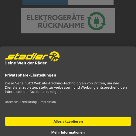
Preisangaben inkl. gesetzl. MwSt. und zzgl.
Versandkosten
** ehemaliger UVP
*** Preis entspricht unserem Markteinführungspreis