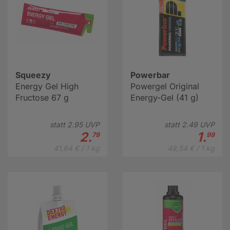
Squeezy
Powerbar
Energy Gel High
Powergel Original
Fructose 67 g
Energy-Gel (41 g)
statt
2.
95
UVP
statt
2.
49
UVP
2.
1.
79
99
41,64 € / 1 kg
48,54 € / 1 kg