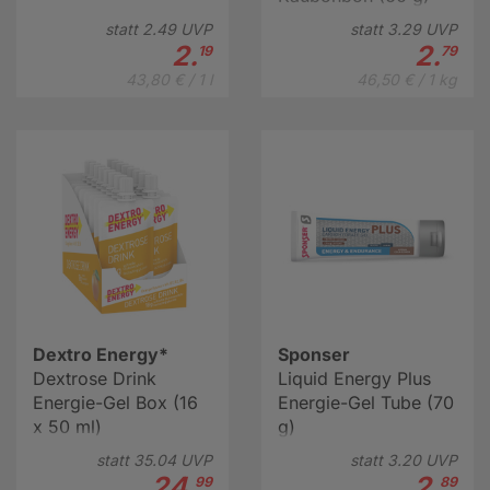
statt
2.
49
UVP
statt
3.
29
UVP
2.
2.
19
79
43,80 € / 1 l
46,50 € / 1 kg
Dextro Energy*
Sponser
Dextrose Drink
Liquid Energy Plus
Energie-Gel Box (16
Energie-Gel Tube (70
x 50 ml)
g)
statt
35.
04
UVP
statt
3.
20
UVP
24.
2.
99
89