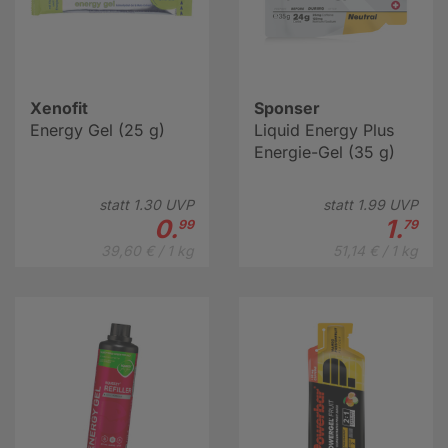
Xenofit
Sponser
Energy Gel (25 g)
Liquid Energy Plus
Energie-Gel (35 g)
statt
1.
30
UVP
statt
1.
99
UVP
0.
1.
99
79
39,60 € / 1 kg
51,14 € / 1 kg