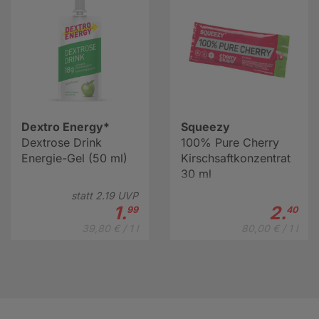
Dextro Energy*
Squeezy
Dextrose Drink
100% Pure Cherry
Energie-Gel (50 ml)
Kirschsaftkonzentrat
30 ml
statt
2.
19
UVP
1.
2.
99
40
39,80 € / 1 l
80,00 € / 1 l