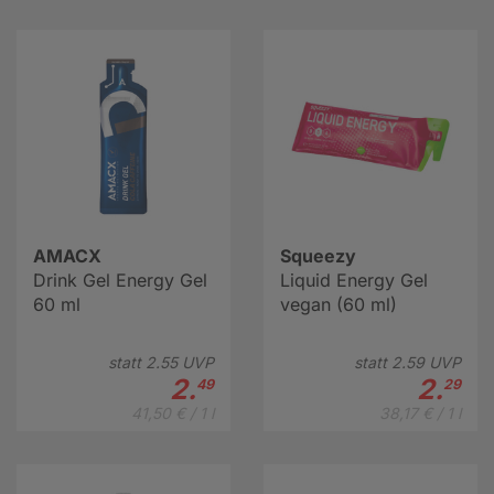
AMACX
Squeezy
Drink Gel Energy Gel
Liquid Energy Gel
60 ml
vegan (60 ml)
statt
2.
55
UVP
statt
2.
59
UVP
2.
2.
49
29
41,50 € / 1 l
38,17 € / 1 l