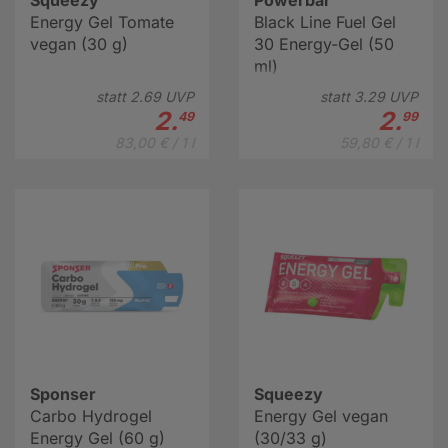
Squeezy
Powerbar
Energy Gel Tomate
Black Line Fuel Gel
vegan (30 g)
30 Energy-Gel (50
ml)
statt
2.
69
UVP
statt
3.
29
UVP
2.
2.
49
99
83,00 € / 1 l
59,80 € / 1 l
Sponser
Squeezy
Carbo Hydrogel
Energy Gel vegan
Energy Gel (60 g)
(30/33 g)