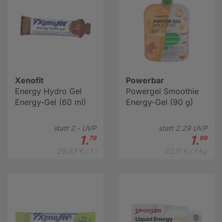
Xenofit
Powerbar
Energy Hydro Gel
Powergel Smoothie
Energy-Gel (60 ml)
Energy-Gel (90 g)
statt
2.-
UVP
statt
2.
29
UVP
1.
1.
79
99
29,83 € / 1 l
22,11 € / 1 kg