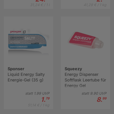
31,24 € / 1 l
41,29 € / 1 kg
Sponser
Squeezy
Liquid Energy Salty
Energy Dispenser
Energie-Gel (35 g)
Softflask Leertube für
Energy Gel
statt
1.
99
UVP
statt
9.
90
UVP
1.
8.
79
99
51,14 € / 1 kg