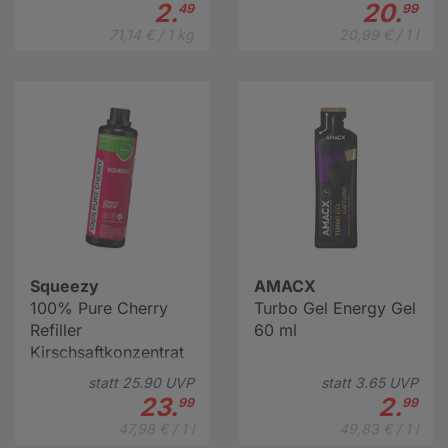
2.
20.
49
99
71,14 € / 1 kg
20,99 € / 1 l
Squeezy
AMACX
100% Pure Cherry
Turbo Gel Energy Gel
Refiller
60 ml
Kirschsaftkonzentrat
500 ml
statt
25.
90
UVP
statt
3.
65
UVP
23.
2.
99
99
47,98 € / 1 l
49,83 € / 1 l