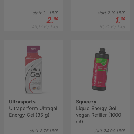
statt
3.-
UVP
statt
2.
10
UVP
2.
1.
89
69
48,17 € / 1 kg
51,21 € / 1 kg
Ultrasports
Squeezy
Ultraperform Ultragel
Liquid Energy Gel
Energy-Gel (35 g)
vegan Refiller (1000
ml)
statt
2.
75
UVP
statt
24.
90
UVP