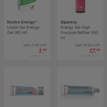
Dextro Energy*
Squeezy
Liquid Gel Energy-
Energy Gel High
Gel (60 ml)
Fructose Refiller 500
ml
statt
2.
49
UVP
statt
19.
90
UVP
1.
17.
99
99
33,17 € / 1 l
35,98 € / 1 l