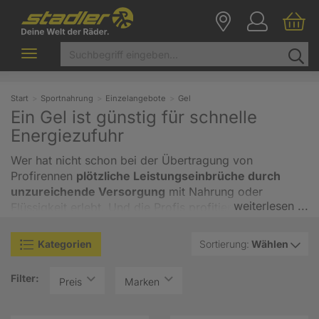
Toggle
navigation
Start
Sportnahrung
Einzelangebote
Gel
Ein Gel ist günstig für schnelle
Energiezufuhr
Wer hat nicht schon bei der Übertragung von
Profirennen
plötzliche Leistungseinbrüche durch
unzureichende Versorgung
mit Nahrung oder
weiterlesen ...
Flüssigkeit erlebt. Und die Profis profitieren eigentlich
von Begleitfahrzeugen, auf die Amateure und
Freizeitradler natürlich nicht zurückgreifen können.
Kategorien
Sortierung:
Wählen
Nehmen Sie sich trotzdem ein Beispiel an den Profis -
Sie haben bestimmt schon beobachtet, dass diese
Filter:
Preis
Marken
immer wieder
Energiegel
aus kleinen Plastikbeutelchen
tanken. Diese können Sie durch ihre flüssige
Konsistenz gerade bei sportlicher Belastung bequem