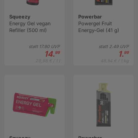
Squeezy
Powerbar
Energy Gel vegan
Powergel Fruit
Refiller (500 ml)
Energy-Gel (41 g)
statt
17.
90
UVP
statt
2.
49
UVP
14.
1.
99
99
29,98 € / 1 l
48,54 € / 1 kg