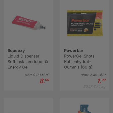
zu sich nehmen und damit Ihre Leistungsfähigkeit
erhalten. Eine praktische Form der Sportnahrung, die
einfach mitgeführt und schnell konsumiert werden
kann.
Squeezy
Powerbar
Liquid Dispenser
PowerGel Shots
Softflask Leertube für
Kohlenhydrat-
Energy Gel
Gummis (60 g)
statt
9.
90
UVP
statt
2.
49
UVP
8.
1.
99
99
33,17 € / 1 kg