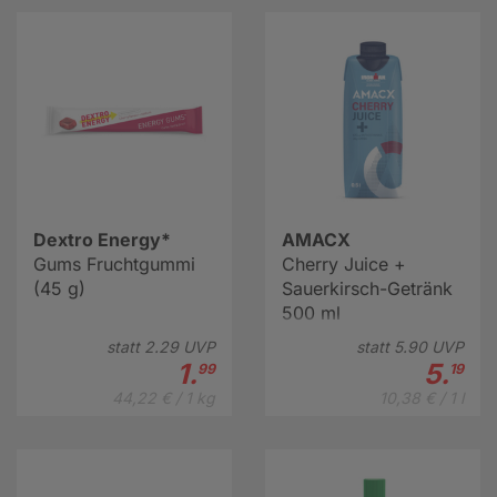
Dextro Energy*
AMACX
Gums Fruchtgummi
Cherry Juice +
(45 g)
Sauerkirsch-Getränk
500 ml
statt
2.
29
UVP
statt
5.
90
UVP
1.
5.
99
19
44,22 € / 1 kg
10,38 € / 1 l