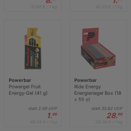
8.
1.
31,88 € / 1 kg
42,25 € / 1 kg
Powerbar
Powerbar
Powergel Fruit
Ride Energy
Energy-Gel (41 g)
Energieriegel Box (18
x 55 g)
statt
2.
49
UVP
statt
35.
82
UVP
1.
28.
99
99
48,54 € / 1 kg
29,28 € / 1 kg