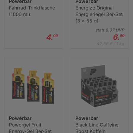
Powerbar
Powerbar
Fahrrad-Trinkflasche
Energize Original
(1000 ml)
Energieriegel 3er-Set
(3 x 55 g)
statt
8.
37
UVP
4.
6.
99
99
42,36 € / 1 kg
Powerbar
Powerbar
Powergel Fruit
Black Line Caffeine
Energy-Gel 3er-Set
Boost Koffein