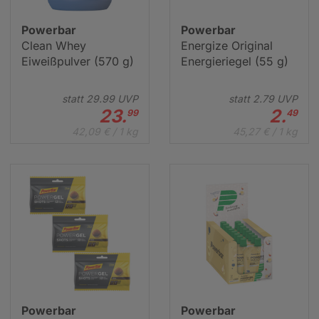
Powerbar
Powerbar
Clean Whey
Energize Original
Eiweißpulver (570 g)
Energieriegel (55 g)
statt
29.
99
UVP
statt
2.
79
UVP
23.
2.
99
49
42,09 € / 1 kg
45,27 € / 1 kg
Powerbar
Powerbar