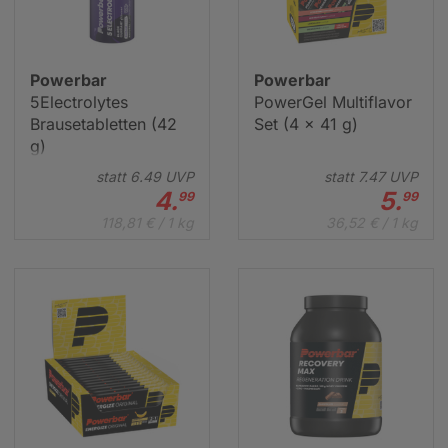
Powerbar Pulver
Powerbar
Powerbar
5Electrolytes
PowerGel Multiflavor
Brausetabletten (42
Set (4 x 41 g)
g)
statt
6.
49
UVP
statt
7.
47
UVP
4.
5.
99
99
118,81 € / 1 kg
36,52 € / 1 kg
Powerbar Black Line