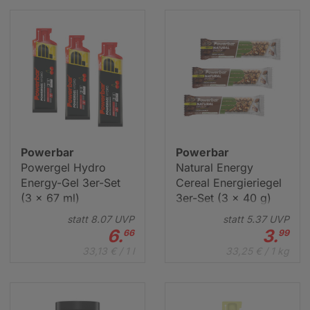
Powerbar
Powerbar
Powergel Hydro
Natural Energy
Energy-Gel 3er-Set
Cereal Energieriegel
(3 x 67 ml)
3er-Set (3 x 40 g)
statt
8.
07
UVP
statt
5.
37
UVP
6.
3.
66
99
33,13 € / 1 l
33,25 € / 1 kg