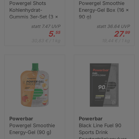
Powergel Shots
Powergel Smoothie
Kohlenhydrat-
Energy-Gel Box (16 x
Gummis 3er-Set (3 x
90 g)
60 g)
statt
7.
47
UVP
statt
36.
64
UVP
5.
27.
55
99
30,83 € / 1 kg
19,44 € / 1 kg
Powerbar
Powerbar
Powergel Smoothie
Black Line Fuel 90
Energy-Gel (90 g)
Sports Drink