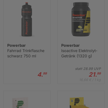
Powerbar
Powerbar
Fahrrad Trinkflasche
Isoactive Elektrolyt-
schwarz 750 ml
Getränk (1320 g)
statt
28.
99
UVP
Powerbar Riegel
4.
21.
99
99
16,66 € / 1 kg