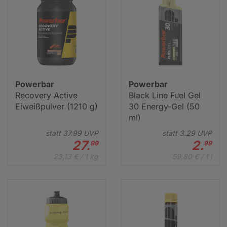
Powerbar
Powerbar
Recovery Active
Black Line Fuel Gel
Eiweißpulver (1210 g)
30 Energy-Gel (50
ml)
statt
37.
99
UVP
statt
3.
29
UVP
27.
2.
99
99
23,13 € / 1 kg
59,80 € / 1 l