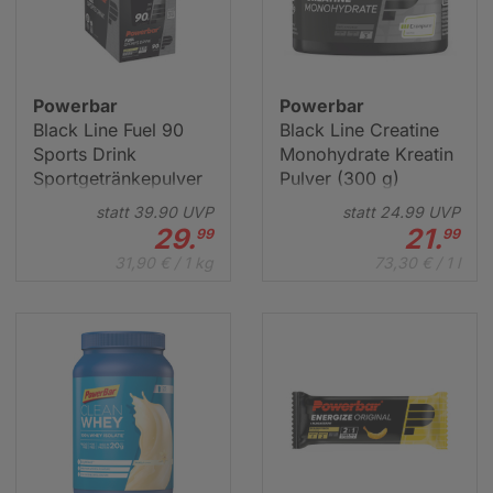
Powerbar
Powerbar
Black Line Fuel 90
Black Line Creatine
Sports Drink
Monohydrate Kreatin
Sportgetränkepulver
Pulver (300 g)
Box (10x94 g)
statt
39.
90
UVP
statt
24.
99
UVP
29.
21.
99
99
31,90 € / 1 kg
73,30 € / 1 l