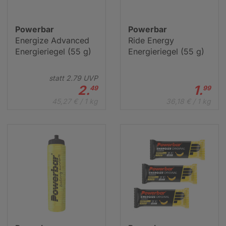
Powerbar
Powerbar
Energize Advanced
Ride Energy
Energieriegel (55 g)
Energieriegel (55 g)
statt
2.
79
UVP
2.
1.
49
99
45,27 € / 1 kg
36,18 € / 1 kg