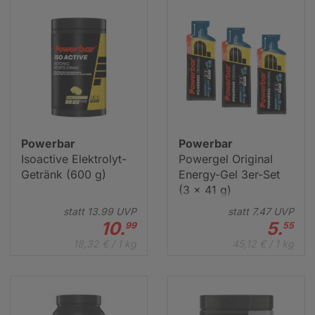
Powerbar
Powerbar
Isoactive Elektrolyt-
Powergel Original
Getränk (600 g)
Energy-Gel 3er-Set
(3 x 41 g)
statt
13.
99
UVP
statt
7.
47
UVP
10.
5.
99
55
18,32 € / 1 kg
45,12 € / 1 kg