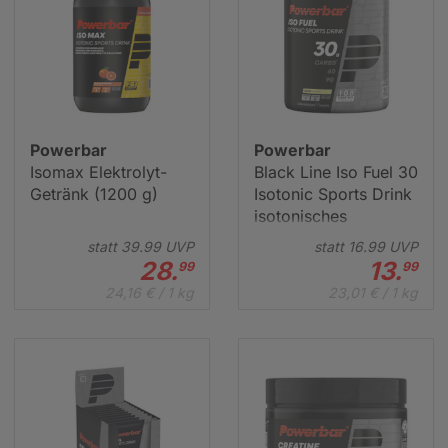
Powerbar
Powerbar
Isomax Elektrolyt-
Black Line Iso Fuel 30
Getränk (1200 g)
Isotonic Sports Drink
isotonisches
Getränkepulver (608
statt
39.
99
UVP
statt
16.
99
UVP
g)
28.
13.
99
99
24,16 € / 1 kg
23,01 € / 1 kg