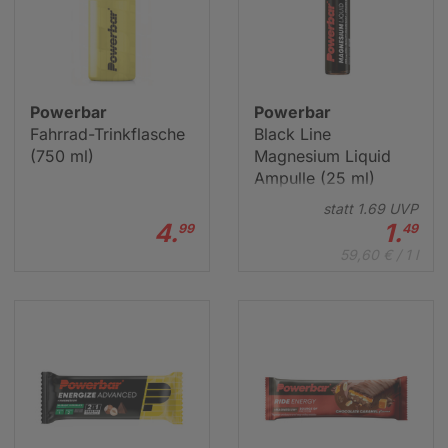
Powerbar
Powerbar
Fahrrad-Trinkflasche
Black Line
(750 ml)
Magnesium Liquid
Ampulle (25 ml)
statt
1.
69
UVP
4.
1.
99
49
59,60 € / 1 l