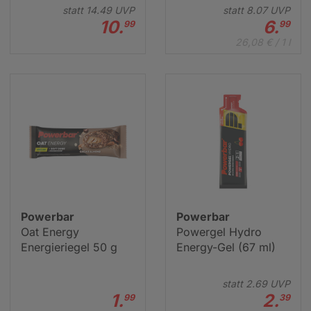
Fahrradflasche (750
statt
14.
49
UVP
statt
8.
07
UVP
ml)
10.
6.
99
99
26,08 € / 1 l
Powerbar
Powerbar
Oat Energy
Powergel Hydro
Energieriegel 50 g
Energy-Gel (67 ml)
statt
2.
69
UVP
1.
2.
99
39