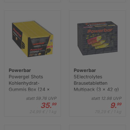
Powerbar
Powerbar
Powergel Shots
5Electrolytes
Kohlenhydrat-
Brausetabletten
Powerbar
Po
Powergel Original Energy-Gel Box (24 x 41 g)
Po
Gummis Box (24 x
Multipack (3 x 42 g)
60 g)
VP
statt
59.
76
UVP
statt
59.
76
UVP
statt
12.
98
UVP
€
36.
€
9
99
35.
9.
99
99
37,59 € / 1 kg
27,
24,99 € / 1 kg
79,29 € / 1 kg