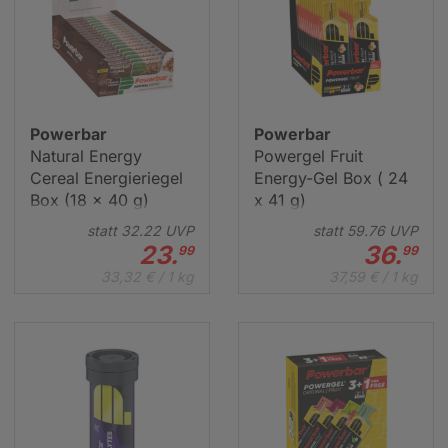
Powerbar
Powerbar
Natural Energy
Powergel Fruit
Powerbar Gel
Cereal Energieriegel
Energy-Gel Box ( 24
Box (18 x 40 g)
x 41 g)
statt
32.
22
UVP
statt
59.
76
UVP
23.
36.
99
99
33,32 € / 1 kg
37,59 € / 1 kg