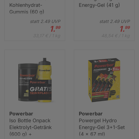
Kohlenhydrat-
Energy-Gel (41 g)
Gummis (60 g)
statt
2.
49
UVP
statt
2.
49
UVP
1.
1.
99
99
33,17 € / 1 kg
48,54 € / 1 kg
Powerbar
Powerbar
Iso Bottle Onpack
Powergel Hydro
Elektrolyt-Getränk
Energy-Gel 3+1-Set
(600 g) +
(4 x 67 ml)