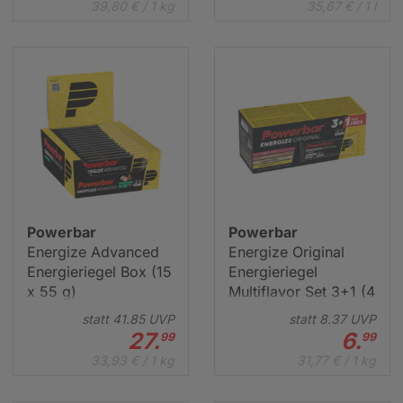
39,80 € / 1 kg
35,67 € / 1 l
Powerbar
Powerbar
Energize Advanced
Energize Original
Energieriegel Box (15
Energieriegel
x 55 g)
Multiflavor Set 3+1 (4
x 55 g)
statt
41.
85
UVP
statt
8.
37
UVP
27.
6.
99
99
33,93 € / 1 kg
31,77 € / 1 kg