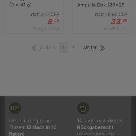
(3 x 41 g)
Ampulle Box (20x25
ml)
statt
7.
47
UVP
statt
49.
80
UVP
5.
33.
55
99
45,12 € / 1 kg
67,98 € / 1 l
Zurück
1
2
Weiter
0%
Finanzierung ohne
14 Tage kostenloses
Zinsen:
Einfach in 10
Rückgaberecht
Raten!
(bei Online-Bestellung)