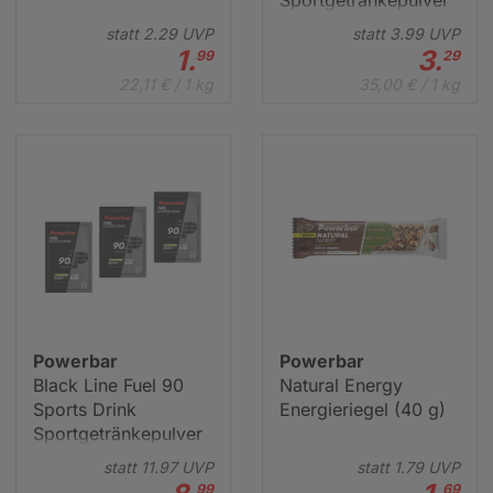
Sportgetränkepulver
(94 g)
statt
2.
29
UVP
statt
3.
99
UVP
1.
3.
99
29
22,11 € / 1 kg
35,00 € / 1 kg
Powerbar
Powerbar
Black Line Fuel 90
Natural Energy
Sports Drink
Energieriegel (40 g)
Sportgetränkepulver
3er-Set (3x94 g)
statt
11.
97
UVP
statt
1.
79
UVP
99
69