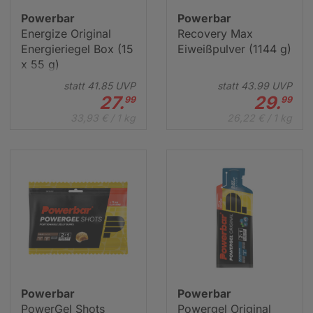
Powerbar
Powerbar
Energize Original
Recovery Max
Energieriegel Box (15
Eiweißpulver (1144 g)
x 55 g)
statt
41.
85
UVP
statt
43.
99
UVP
27.
29.
99
99
33,93 € / 1 kg
26,22 € / 1 kg
Powerbar
Powerbar
PowerGel Shots
Powergel Original