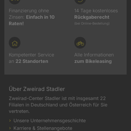
Finanzierung ohne
14 Tage kostenloses
Zinsen:
Einfach in 10
Rückgaberecht
Raten!
(bei Online-Bestellung)
Kompetenter Service
Alle Informationen
an
22
Standorten
zum Bikeleasing
Über Zweirad Stadler
Zweirad-Center Stadler ist mit insgesamt 22
Filialen in Deutschland und Österreich für Sie
vertreten.
Unsere Unternehmensgeschichte
Karriere & Stellenangebote