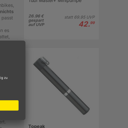
Tubi Master+ Minipumpe
nbikes,
nichts
26.96 €
statt
69.
95
UVP
 passt
gespart
42.
99
auf UVP
nn es
ttet,
 Griff
 192
e, bei
ibt
rt.
Topeak
h