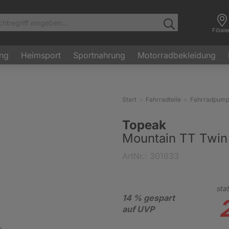
Filial
ung
Heimsport
Sportnahrung
Motorradbekleidung
Start
Fahrradteile
Fahrradpum
Topeak
Mountain TT Twin
ArtNr.: 301633
stat
14 % gespart
auf UVP