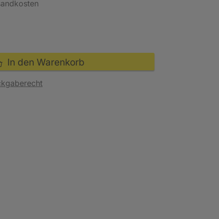
rsandkosten
In den Warenkorb
ckgaberecht