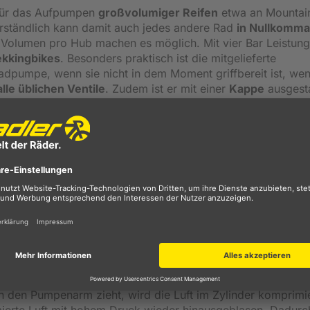
 für das Aufpumpen
großvolumiger Reifen
etwa an Mountai
erständlich kann damit auch jedes andere Rad
in Nullkomma
Volumen pro Hub machen es möglich. Mit vier Bar Leistung
ekkingbikes
. Besonders praktisch ist die mitgelieferte
adpumpe, wenn sie nicht in dem Moment griffbereit ist, we
alle üblichen Ventile
. Zudem ist er mit einer
Kappe
ausgesta
linder dieser Luftpumpe wurde aus Aluminium
gefertigt, beim
satz. Sie misst 22 x 5 x 4 Zentimeter und wiegt ungefähr
ain TT Twin Turbo Mini-Luftpumpe
18:
Sehr gut! Testsieger!
erzeugt auf ganzer Linie. Dank der Twin-Turbo-Technologi
s Pumpvolumen überragend. Der benötigte Kraftaufwand ble
Technologien
den Pumpenarm zieht, wird die Luft im Zylinder komprimie
ierte Luft mit hohem Druck wieder hinausgeblasen. Dadurc