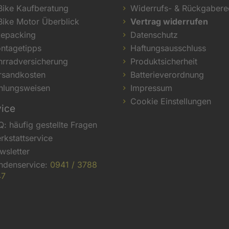
Bike Kaufberatung
Widerrufs- & Rückgabere
Bike Motor Überblick
Vertrag widerrufen
kepacking
Datenschutz
ntagetipps
Haftungsausschluss
hrradversicherung
Produktsicherheit
rsandkosten
Batterieverordnung
hlungsweisen
Impressum
Cookie Einstellungen
vice
Q: häufig gestellte Fragen
rkstattservice
wsletter
ndenservice:
0941 / 3788
47