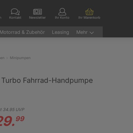
en
Kontakt
Newsletter
Ihr Konto
Ihr Warenkorb
Motorrad & Zubehör
Leasing
Mehr
pen
Minipumpen
 Turbo Fahrrad-Handpumpe
t
34.
95
UVP
29.
99