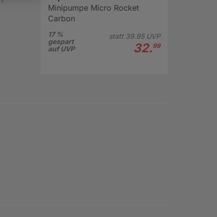
Minipumpe Micro Rocket
Carbon
17 %
statt
39.
95
UVP
gespart
32.
99
auf UVP