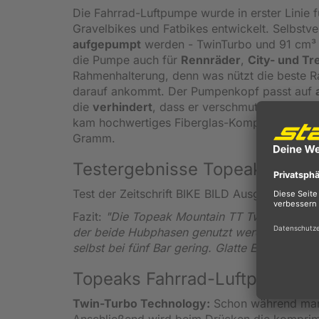
Die Fahrrad-Luftpumpe wurde in erster Linie
Gravelbikes und Fatbikes entwickelt. Selbstv
aufgepumpt
werden - TwinTurbo und 91 cm³ 
die Pumpe auch für
Rennräder
,
City- und Tr
Rahmenhalterung, denn was nützt die beste R
darauf ankommt. Der Pumpenkopf passt auf
die
verhindert
, dass er verschmutzt. Der Zy
kam hochwertiges Fiberglas-Komposit zum Ein
Gramm.
Testergebnisse Topeak Mount
Test der Zeitschrift BIKE BILD Ausgabe 05/20
Fazit:
"Die Topeak Mountain TT Twin Turbo üb
der beide Hubphasen genutzt werden, ist da
selbst bei fünf Bar gering. Glatte Eins!"
Topeaks Fahrrad-Luftpumpen-
Twin-Turbo Technology:
Schon während man 
Anschließend wird beim Drücken die komprim