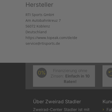
Hersteller
RTI Sports GmbH
Am Autobahnkreuz 7
56072 Koblenz
Deutschland
https://www.topeak.com/de/de
service@rtisports.de
Finanzierung ohne
0%
Zinsen:
Einfach in 10
Raten!
Über Zweirad Stadler
Kun
Zweirad-Center Stadler ist mit
Fa