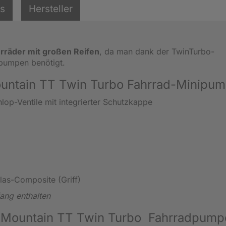
ls
Hersteller
rräder mit großen Reifen
, da man dank der TwinTurbo-
umpen benötigt.
ountain TT Twin Turbo Fahrrad-Minipu
lop-Ventile mit integrierter Schutzkappe
glas-Composite (Griff)
fang enthalten
k Mountain TT Twin Turbo Fahrradpump