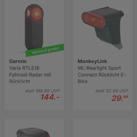
und dafür sorgt, dass Sie von anderen
Verkehrsteilnehmern wahrgenommen werden können.
Hier erfahren Sie mehr über Fahrradbeleuchtungen
Versand gratis!
Garmin
MonkeyLink
Varia RTL516
ML-Rearlight Sport
Fahrrad-Radar mit
Connect Rücklicht E-
Rücklicht
Bike
statt
199.
99
UVP
statt
32.
99
UVP
144.-
29.
99