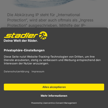
Die Abkürzung IP steht für „International
Protection“, wird aber auch oftmals als „Ingress
Protection“ ausgeschrieben. Mithilfe der IP-
Kennzahlen lässt sich die
Staub- und
Wasserdichtigkeit
von Taschen, Schutzhüllen,
Kleidung, Gehäusen und vielen weiteren
Gegenständen klassifizieren. Sie sind genormt, um
dem Kunden den Vergleich zu erleichtern. Die erste
Kennzahl gibt an, wie gut der Inhalt gegen Staub
geschützt ist, und die zweite, wie gut er gegen das
Eindringen von Wasser geschützt ist - Bsp: IP67. In
der folgenden Tabelle finden Sie die Definitionen
zu den Kennzahlen.
Kennzahl
Definition
Kennzahl
Definition
I
II
1
Schutz vor
1
Schutz vor