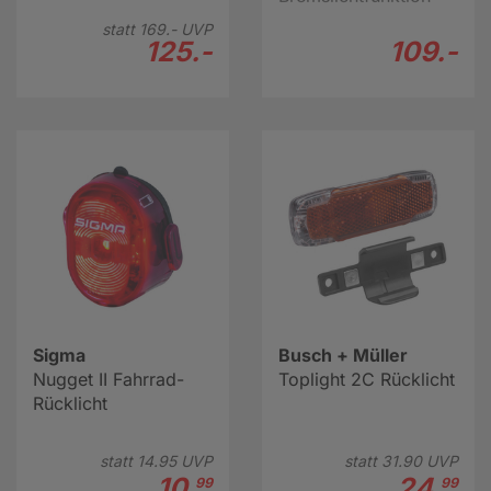
statt
169.-
UVP
125.-
109.-
Sigma
Busch + Müller
Nugget II Fahrrad-
Toplight 2C Rücklicht
Rücklicht
statt
14.
95
UVP
statt
31.
90
UVP
10.
24.
99
99