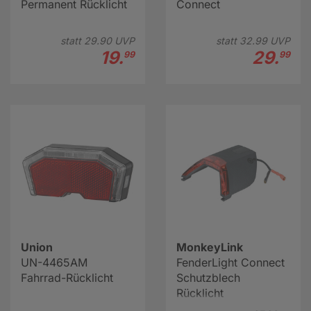
Permanent Rücklicht
Connect
statt
29.
90
UVP
statt
32.
99
UVP
19.
29.
99
99
Union
MonkeyLink
UN-4465AM
FenderLight Connect
Fahrrad-Rücklicht
Schutzblech
Rücklicht