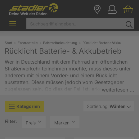
Toggle
navigation
Start
Fahrradteile
Fahrradbeleuchtung
Rücklicht Batterie/Akku
Rücklicht Batterie- & Akkubetrieb
Wer in Deutschland mit dem Fahrrad am öffentlichen
Straßenverkehr teilnehmen möchte, muss dieses unter
anderem mit einem Vorder- und einem Rücklicht
ausstatten. Diese müssen jedoch vom Gesetzgeber
zugelassen sein. Ob dies der Fall ist, erkennt man an
weiterlesen ...
einer
Wellenlinie, gefolgt von dem Großbuchstaben
K und einer Nummer
. Sämtliche Fahrradlichter, die Sie
Kategorien
Sortierung:
Wählen
in unserem Online-Shop kaufen können, sind
selbstverständlich gesetzeskonform. Jedoch ist eine
Filter:
Fahrradbeleuchtung kein gesetzliches Übel, sondern
Preis
Marken
eine
unabdingbare Sicherheitseinrichtung
, die es
Ihnen ermöglicht, in der Dunkelheit Fahrrad zu fahren,