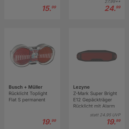
27.
99**
15.
24.
99
99
Busch + Müller
Lezyne
Rücklicht Toplight
Z-Mark Super Bright
Flat S permanent
E12 Gepäckträger
Rücklicht mit Alarm
statt
24.
95
UVP
19.
19.
99
99