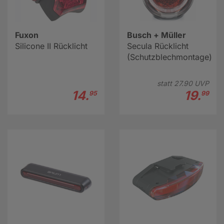
Fuxon
Busch + Müller
Silicone II Rücklicht
Secula Rücklicht
(Schutzblechmontage)
statt
27.
90
UVP
14.
19.
95
99