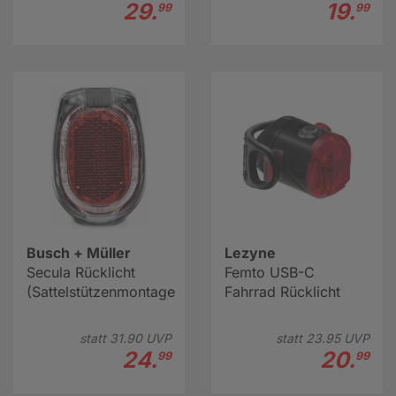
29.
19.
99
99
Busch + Müller
Lezyne
Secula Rücklicht
Femto USB-C
(Sattelstützenmontage)
Fahrrad Rücklicht
statt
31.
90
UVP
statt
23.
95
UVP
24.
20.
99
99