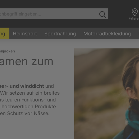
Filial
ung
Heimsport
Sportnahrung
Motorradbekleidung
enjacken
Damen zum
er- und winddicht
und
ir setzen auf ein breites
is teuren Funktions- und
v hochwertigen Produkte
gen Schutz vor Nässe.