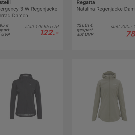
telli
Regatta
ergency 3 W Regenjacke
Natalina Regenjacke Da
hrrad Damen
95 €
121.01 €
statt
179.
95
UVP
statt
200.-
part
gespart
122.-
78
f UVP
auf UVP