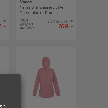
Vaude
Yaras 3in1 wasserdichte
Thermojacke Damen
131 €
UVP
statt
300.-
UVP
gespart
.-
169.-
auf UVP