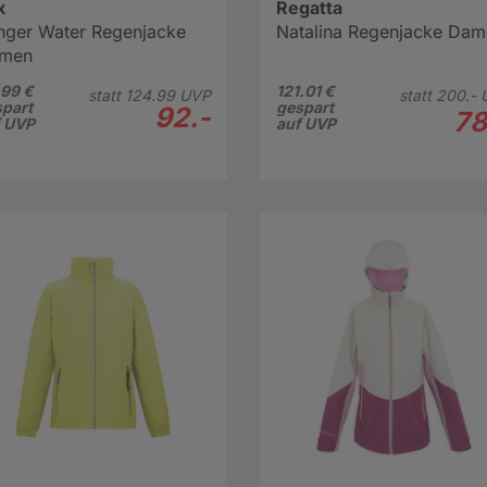
x
Regatta
nger Water Regenjacke
Natalina Regenjacke Da
men
99 €
121.01 €
statt
124.
99
UVP
statt
200.-
part
gespart
92.-
78
f UVP
auf UVP