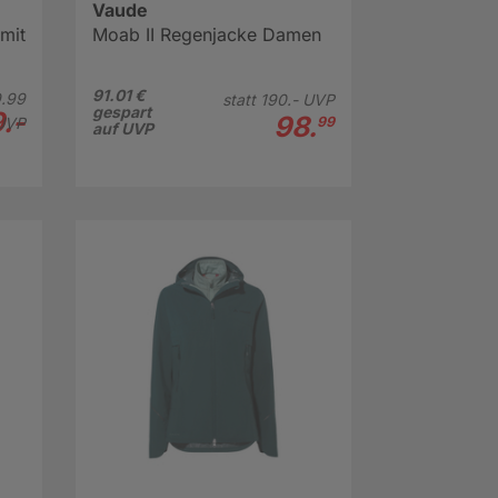
Vaude
mit
Moab II Regenjacke Damen
91.01 €
.
99
statt
190.-
UVP
gespart
.-
98.
UVP
99
auf UVP