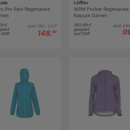
ude
Löffler
ro Pro Rain Regenjacke
WPM Pocket Regenjacke 
men
Kapuze Damen
01 €
150.99 €
statt
249
statt
190.-
UVP
part
gespart
99
148.
99
f UVP
auf UVP