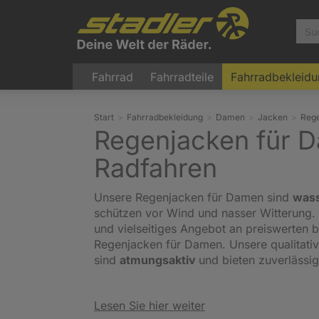
Fahrrad
Fahrradteile
Fahrradbekleid
Start
Fahrradbekleidung
Damen
Jacken
Reg
Regenjacken für 
Radfahren
Unsere Regenjacken für Damen sind
wass
schützen vor Wind und nasser Witterung. W
und vielseitiges Angebot an preiswerten b
Regenjacken für Damen. Unsere qualitati
sind
atmungsaktiv
und bieten zuverlässi
Lesen Sie hier weiter