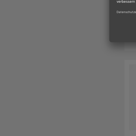
Re
Pac
Da
47 
ges
au