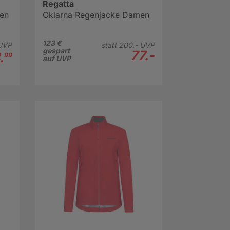
Regatta
men
Oklarna Regenjacke Damen
123 €
UVP
statt
200.-
UVP
gespart
77.-
.
99
auf UVP