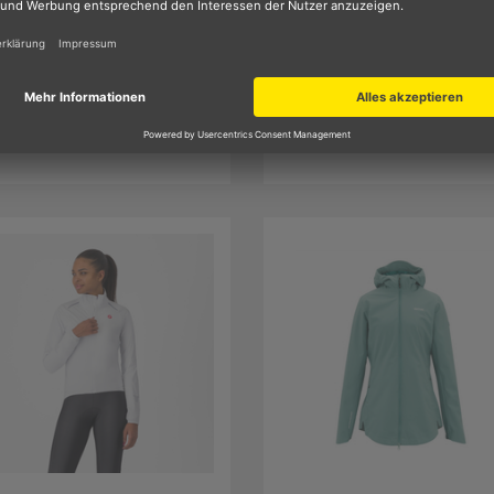
gatta
Gore
k-It III Regenjacke
Lupra GTX 2.0 Hooded
men
Regenjacke Damen
€
87.95 €
statt
80.-
UVP
statt
279.
95
part
gespart
33.-
192
f UVP
auf UVP