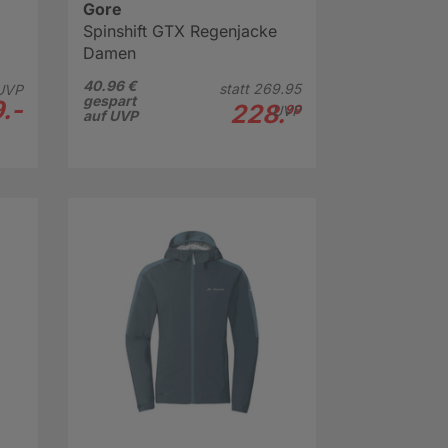
Gore
Spinshift GTX Regenjacke
Damen
40.96 €
statt
269.
95
UVP
gespart
.-
228.
UVP
99
auf UVP