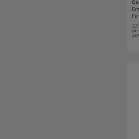
Cas
Em
Fa
57.
ges
au