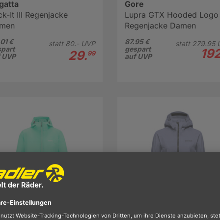
gatta
Gore
k-It III Regenjacke
Lupra GTX Hooded Logo
men
Regenjacke Damen
01 €
87.95 €
statt
80.-
UVP
statt
279.
95
part
gespart
192
29.
99
f UVP
auf UVP