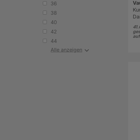
Va
36
Ku
38
Da
40
41.
42
ges
au
44
Alle anzeigen