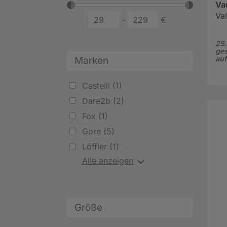
Va
Va
-
€
25.
ges
au
Marken
Castelli (1)
Dare2b (2)
Fox (1)
Gore (5)
Löffler (1)
Alle anzeigen
Größe