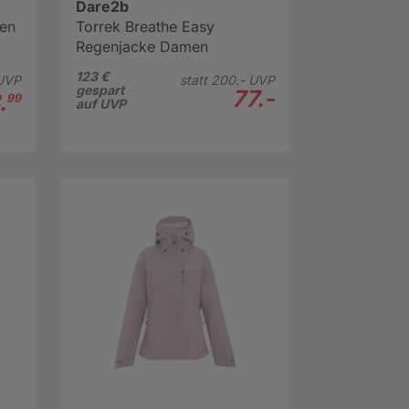
Dare2b
men
Torrek Breathe Easy
Regenjacke Damen
123 €
UVP
statt
200.-
UVP
gespart
77.-
.
99
auf UVP