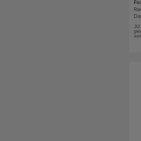
Fo
Ra
Da
32.
ges
au