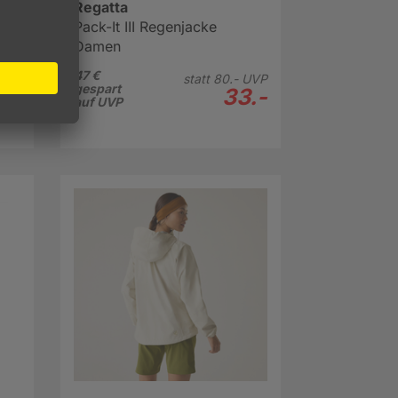
Regatta
Pack-It III Regenjacke
Damen
47 €
UVP
statt
80.-
UVP
gespart
.-
33.-
auf UVP