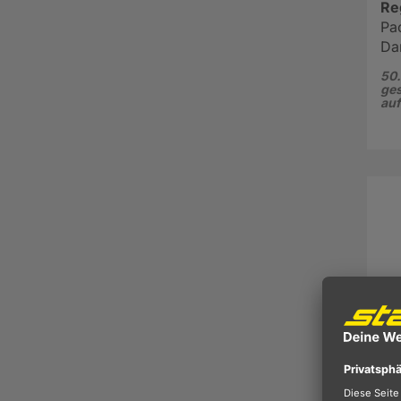
Re
Pac
Da
50.
ges
au