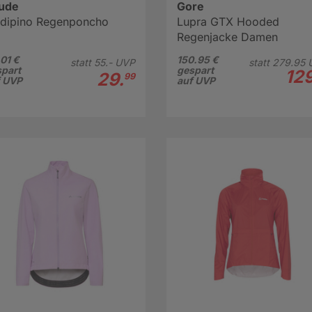
ude
Gore
ldipino Regenponcho
Lupra GTX Hooded
Regenjacke Damen
01 €
150.95 €
statt
55.-
UVP
statt
279.
95
part
gespart
129
29.
99
f UVP
auf UVP