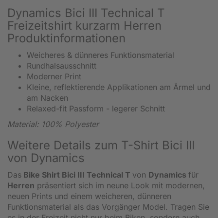
Dynamics Bici III Technical T
Freizeitshirt kurzarm Herren
Produktinformationen
Weicheres & dünneres Funktionsmaterial
Rundhalsausschnitt
Moderner Print
Kleine, reflektierende Applikationen am Ärmel und
am Nacken
Relaxed-fit Passform - legerer Schnitt
Material: 100% Polyester
Weitere Details zum T-Shirt Bici III
von Dynamics
Das
Bike Shirt Bici III Technical T
von
Dynamics
für
Herren
präsentiert sich im neune Look mit modernen,
neuen Prints und einem weicheren, dünneren
Funktionsmaterial als das Vorgänger Model. Tragen Sie
es in der Freizeit nicht nur beim Biken, sondern auch