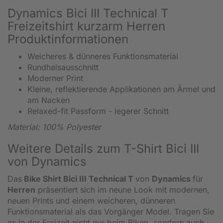
Dynamics Bici III Technical T
Freizeitshirt kurzarm Herren
Produktinformationen
Weicheres & dünneres Funktionsmaterial
Rundhalsausschnitt
Moderner Print
Kleine, reflektierende Applikationen am Ärmel und
am Nacken
Relaxed-fit Passform - legerer Schnitt
Material: 100% Polyester
Weitere Details zum T-Shirt Bici III
von Dynamics
Das
Bike Shirt Bici III Technical T
von
Dynamics
für
Herren
präsentiert sich im neune Look mit modernen,
neuen Prints und einem weicheren, dünneren
Funktionsmaterial als das Vorgänger Model. Tragen Sie
es in der Freizeit nicht nur beim Biken, sondern auch