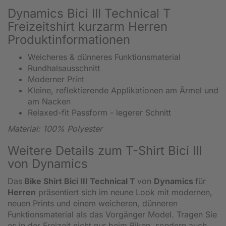
Dynamics Bici III Technical T
Freizeitshirt kurzarm Herren
Produktinformationen
Weicheres & dünneres Funktionsmaterial
Rundhalsausschnitt
Moderner Print
Kleine, reflektierende Applikationen am Ärmel und
am Nacken
Relaxed-fit Passform - legerer Schnitt
Material: 100% Polyester
Weitere Details zum T-Shirt Bici III
von Dynamics
Das
Bike Shirt Bici III Technical T
von
Dynamics
für
Herren
präsentiert sich im neune Look mit modernen,
neuen Prints und einem weicheren, dünneren
Funktionsmaterial als das Vorgänger Model. Tragen Sie
es in der Freizeit nicht nur beim Biken, sondern auch