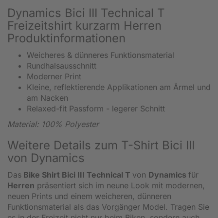
Dynamics Bici III Technical T
Freizeitshirt kurzarm Herren
Produktinformationen
Weicheres & dünneres Funktionsmaterial
Rundhalsausschnitt
Moderner Print
Kleine, reflektierende Applikationen am Ärmel und
am Nacken
Relaxed-fit Passform - legerer Schnitt
Material: 100% Polyester
Weitere Details zum T-Shirt Bici III
von Dynamics
Das
Bike Shirt Bici III Technical T
von
Dynamics
für
Herren
präsentiert sich im neune Look mit modernen,
neuen Prints und einem weicheren, dünneren
Funktionsmaterial als das Vorgänger Model. Tragen Sie
es in der Freizeit nicht nur beim Biken, sondern auch