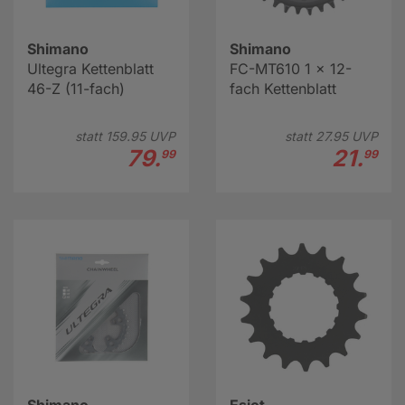
Shimano
Shimano
Ultegra Kettenblatt
FC-MT610 1 x 12-
46-Z (11-fach)
fach Kettenblatt
statt
159.
95
UVP
statt
27.
95
UVP
79.
21.
99
99