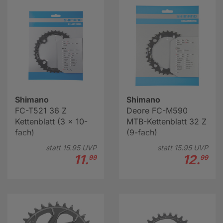
Hier erfahren Sie mehr über Fahrrad-Kettenblätter
Shimano
Shimano
FC-T521 36 Z
Deore FC-M590
Kettenblatt (3 x 10-
MTB-Kettenblatt 32 Z
fach)
(9-fach)
statt
15.
95
UVP
statt
15.
95
UVP
11.
12.
99
99