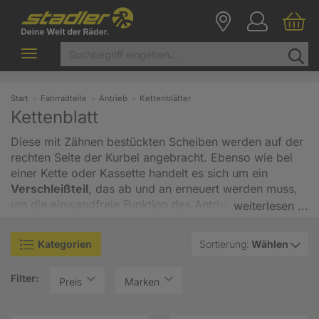
Toggle
navigation
Start
Fahrradteile
Antrieb
Kettenblätter
Kettenblatt
Diese mit Zähnen bestückten Scheiben werden auf der
rechten Seite der Kurbel angebracht. Ebenso wie bei
einer Kette oder Kassette handelt es sich um ein
Verschleißteil
, das ab und an erneuert werden muss,
um die einwandfreie Funktion des Antriebs
weiterlesen ...
aufrechtzuerhalten. Kettenblätter sind jedoch äußerst
langlebig, deshalb müssen sie im Vergleich zu den
Kategorien
Sortierung:
Wählen
anderen Verschleißteilen eher selten getauscht werden.
Es gibt drei Varianten, wie die Blätter am Kurbelarm
Filter:
montiert werden können. Mit 4 Schrauben an 4-Arm-
Preis
Marken
Kurbeln, mit 5 Schrauben an 5-Arm-Kurbeln oder mit
einem Center-Lock-Ring direkt am Kurbelarm.