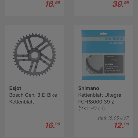
16.
39.
99
95
Esjot
Shimano
Bosch Gen. 3 E-Bike
Kettenblatt Ultegra
Kettenblatt
FC-R8000 39 Z
(2x11-fach)
statt
18.
95
UVP
16.
12.
99
99