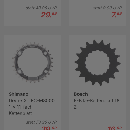
statt
43.
95
UVP
statt
9.
99
UVP
29.
7.
99
99
Shimano
Bosch
Deore XT FC-M8000
E-Bike-Kettenblatt 18
1 x 11-fach
Z
Kettenblatt
statt
73.
95
UVP
39.
16.
99
99