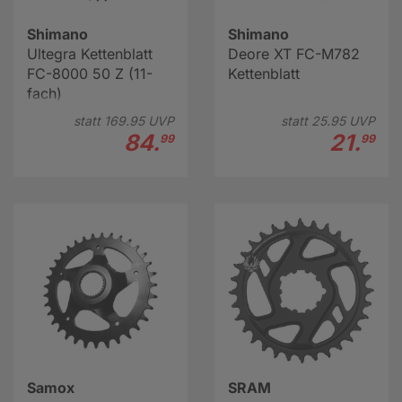
Shimano
Shimano
Ultegra Kettenblatt
Deore XT FC-M782
FC-8000 50 Z (11-
Kettenblatt
fach)
statt
169.
95
UVP
statt
25.
95
UVP
84.
21.
99
99
Samox
SRAM