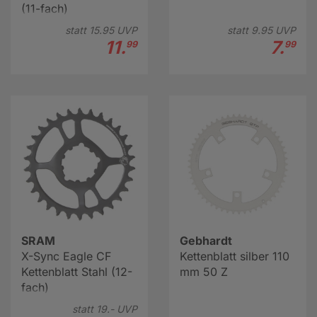
(11-fach)
statt
15.
95
UVP
statt
9.
95
UVP
11.
7.
99
99
SRAM
Gebhardt
X-Sync Eagle CF
Kettenblatt silber 110
Kettenblatt Stahl (12-
mm 50 Z
fach)
statt
19.-
UVP