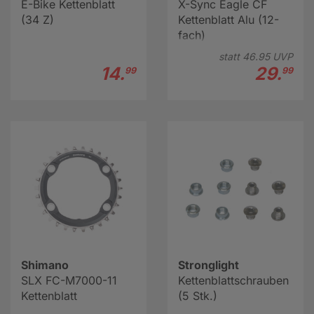
E-Bike Kettenblatt
X-Sync Eagle CF
(34 Z)
Kettenblatt Alu (12-
fach)
statt
46.
95
UVP
14.
29.
99
99
Shimano
Stronglight
SLX FC-M7000-11
Kettenblattschrauben
Kettenblatt
(5 Stk.)