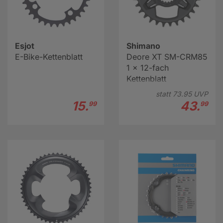
Esjot
Shimano
E-Bike-Kettenblatt
Deore XT SM-CRM85
1 x 12-fach
Kettenblatt
statt
73.
95
UVP
15.
43.
99
99