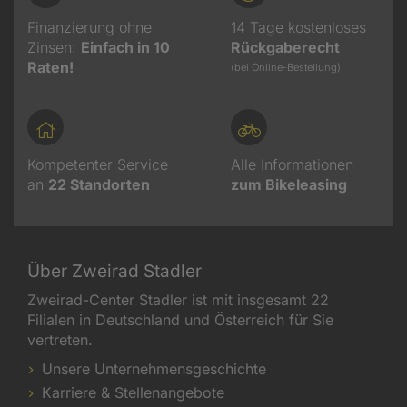
Finanzierung ohne
14 Tage kostenloses
Zinsen:
Einfach in 10
Rückgaberecht
Raten!
(bei Online-Bestellung)
Kompetenter Service
Alle Informationen
an
22
Standorten
zum Bikeleasing
Über Zweirad Stadler
Zweirad-Center Stadler ist mit insgesamt 22
Filialen in Deutschland und Österreich für Sie
vertreten.
Unsere Unternehmensgeschichte
Karriere & Stellenangebote