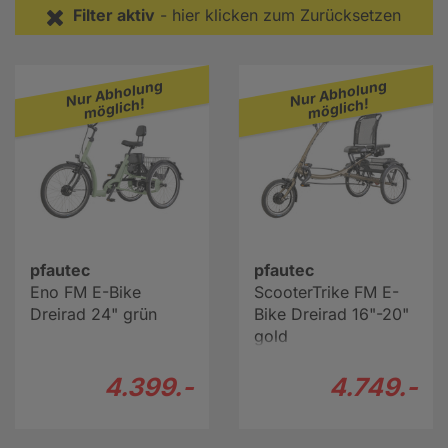
Filter aktiv
- hier klicken zum Zurücksetzen
Weiter zur
E-Bike-Beratung
.
Nur Abholung
Nur Abholung
möglich!
möglich!
pfautec
pfautec
Eno FM E-Bike
ScooterTrike FM E-
Dreirad 24" grün
Bike Dreirad 16"-20"
gold
4.399.-
4.749.-