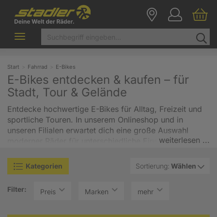
Toggle
navigation
Start
Fahrrad
E-Bikes
E-Bikes entdecken & kaufen – für
Stadt, Tour & Gelände
Entdecke hochwertige E-Bikes für Alltag, Freizeit und
sportliche Touren. In unserem Onlineshop und in
unseren Filialen erwartet dich eine große Auswahl
weiterlesen ...
moderner Räder für unterschiedliche Einsatzzwecke.
Ob
E-Citybikes
für die Stadt,
E-Trekkingbikes
für
längere Touren,
E-Mountainbikes
für sportliche Trails
Kategorien
Sortierung:
Wählen
oder E-Kompakt- und Klappräder für flexible Mobilität
– bei uns findest du für jeden Fahrstil das passende
Filter:
Preis
Marken
mehr
Bike. Jetzt E-Bikes vergleichen, online bestellen und
bequem nach Hause liefern lassen. Auch 0 %-
Finanzierung oder Bikeleasing möglich.