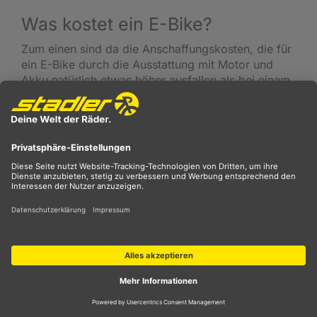
Was kostet ein E-Bike?
Zum einen sind da die Anschaffungskosten, die für
ein E-Bike durch die Ausstattung mit Motor und
Akku natürlich etwas höher ausfallen als bei einem
herkömmlichen Fahrrad. Zum anderen kommen
Folgekosten für den etwas erhöhten Verschleiß bei
Bauteilen durch den zusätzlichen elektrischen
Schub dazu. Wer sehr viel fährt und damit den
Akku häufig wieder komplett aufladen muss, wird
das eventuell auch bei den Stromkosten bemerken.
Grob gerechnet wären das aktuell etwa 18 - 19
Cent je Ladung bei einem 500 Wattstunden-Akku
(bei ca. 37 Cent je KW). Auch die Servicekosten
sind etwas höher, da die Software ab und zu ein
Update benötigt.
Wer hier sparen will, sollte beim Leasen gleich ein
komplettes Paket mit Serviceleistungen wählen. Die
enthaltenen Service- und Verschleißkosten sind