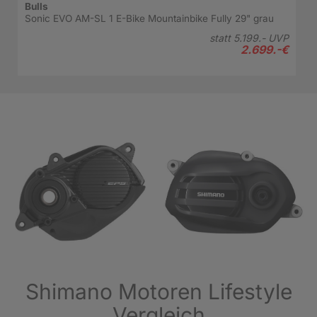
Bulls
Ket
z
Sonic EVO AM-SL 1 E-Bike Mountainbike Fully 29" grau
Qu
28
VP
statt
5.199.-
UVP
-
€
2.699.-
€
Shimano Motoren Lifestyle
Vergleich