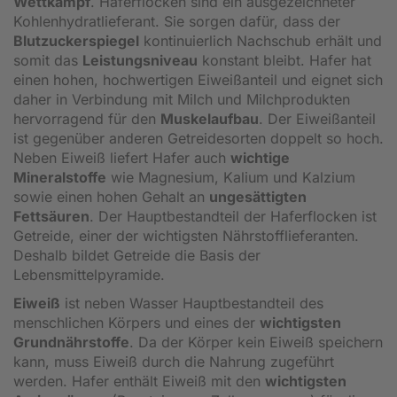
Wettkampf
. Haferflocken sind ein ausgezeichneter
Kohlenhydratlieferant. Sie sorgen dafür, dass der
Blutzuckerspiegel
kontinuierlich Nachschub erhält und
somit das
Leistungsniveau
konstant bleibt. Hafer hat
einen hohen, hochwertigen Eiweißanteil und eignet sich
daher in Verbindung mit Milch und Milchprodukten
hervorragend für den
Muskelaufbau
. Der Eiweißanteil
ist gegenüber anderen Getreidesorten doppelt so hoch.
Neben Eiweiß liefert Hafer auch
wichtige
Mineralstoffe
wie Magnesium, Kalium und Kalzium
sowie einen hohen Gehalt an
ungesättigten
Fettsäuren
. Der Hauptbestandteil der Haferflocken ist
Getreide, einer der wichtigsten Nährstofflieferanten.
Deshalb bildet Getreide die Basis der
Lebensmittelpyramide.
Eiweiß
ist neben Wasser Hauptbestandteil des
menschlichen Körpers und eines der
wichtigsten
Grundnährstoffe
. Da der Körper kein Eiweiß speichern
kann, muss Eiweiß durch die Nahrung zugeführt
werden. Hafer enthält Eiweiß mit den
wichtigsten