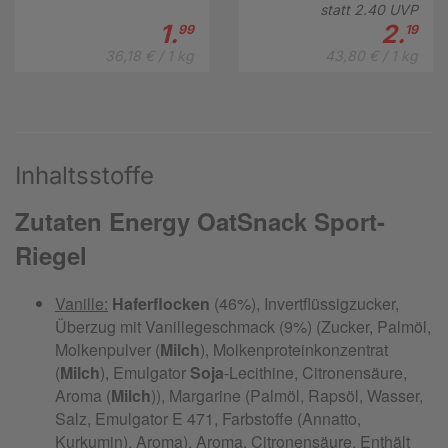
statt
2.
40
UVP
1.
2.
99
19
36,18 € / 1 kg
43,80 € / 1 kg
Inhaltsstoffe