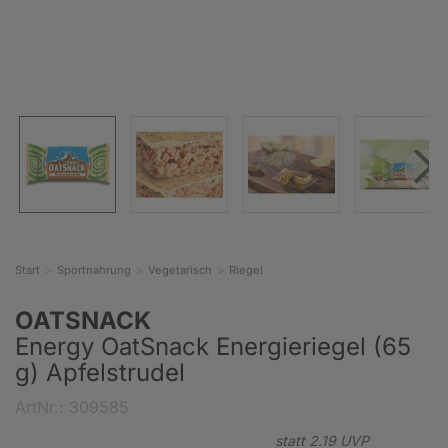
Start
Sportnahrung
Vegetarisch
Riegel
OATSNACK
Energy OatSnack Energieriegel (65
g) Apfelstrudel
ArtNr.: 309585
statt
2.
19
UVP