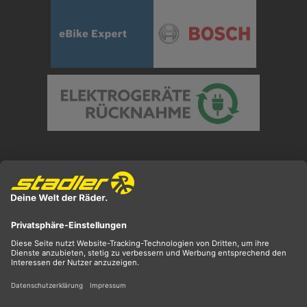
Preisangaben inkl. gesetzl. MwSt. und zzgl.