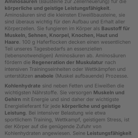
Aminosäuren
(Bausteine zur Zellerneuerung) für die
körperliche und geistige Leistungsfähigkeit
.
Aminosäuren sind die kleinsten Eiweißbausteine, sie
sind überaus wichtig für den Aufbau und Erhalt aller
Körperzellen. Sie fungieren im Körper als
Baustoff für
Muskeln, Sehnen, Knorpel, Knochen, Haut und
Haare
. 100 g Haferflocken decken einen wesentlichen
Teil unseres Tagesbedarfs an essenziellen
(lebensnotwendigen) Aminosäuren ab. Aminosäuren
fördern die
Regeneration der Muskulatur
nach
intensiven Trainingseinheiten oder Wettkämpfen und
unterstützen
anabole
(Muskel aufbauende) Prozesse.
Kohlenhydrate
sind neben Fetten und Eiweißen die
wichtigsten Nährstoffe. Sie versorgen
Muskeln und
Gehirn
mit Energie und sind daher der wichtigste
Energielieferant für jede
körperliche und geistige
Leistung
. Bei intensiver Belastung wie etwa
sportlichem Training, Wettkampf, geistigem Stress, ist
der Körper auf die genügende Zufuhr von
Kohlenhydraten angewiesen. Seine
Leistungsfähigkeit