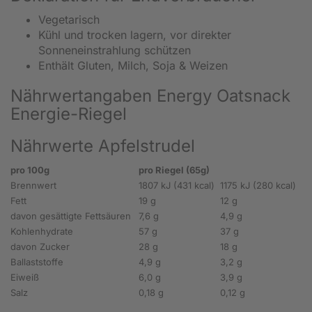
Vegetarisch
Kühl und trocken lagern, vor direkter
Sonneneinstrahlung schützen
Enthält Gluten, Milch, Soja & Weizen
Nährwertangaben Energy Oatsnack
Energie-Riegel
Nährwerte Apfelstrudel
pro 100g
pro Riegel (65g)
Brennwert
1807 kJ (431 kcal)
1175 kJ (280 kcal)
Fett
19 g
12 g
davon gesättigte Fettsäuren
7,6 g
4,9 g
Kohlenhydrate
57 g
37 g
davon Zucker
28 g
18 g
Ballaststoffe
4,9 g
3,2 g
Eiweiß
6,0 g
3,9 g
Salz
0,18 g
0,12 g