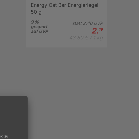
Energy Oat Bar Energieriegel
50 g
9 %
statt
2.
40
UVP
gespart
2.
19
auf UVP
43,80 € / 1 kg