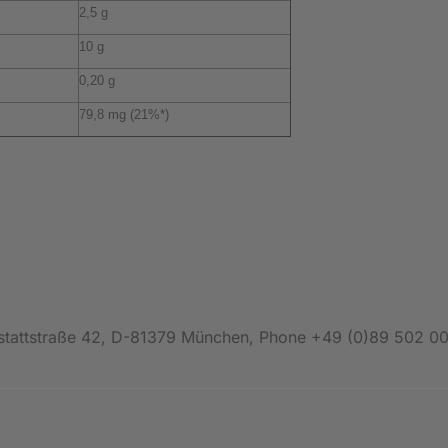
2,5 g
10 g
0,20 g
79,8 mg (21%*)
ielstattstraße 42, D-81379 München, Phone +49 (0)89 502 0