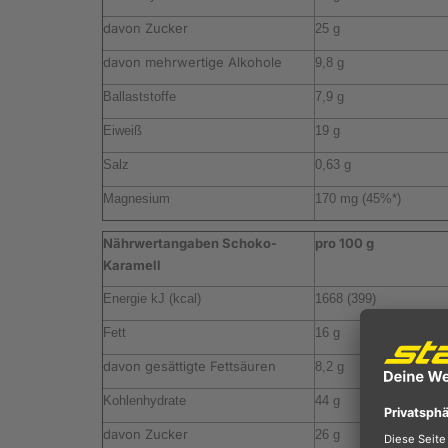
davon Zucker
25 g
davon mehrwertige Alkohole
9,8 g
Ballaststoffe
7,9 g
Eiweiß
19 g
Salz
0,63 g
Magnesium
170 mg (45%*)
Nährwertangaben Schoko-
pro 100 g
Karamell
Energie kJ (kcal)
1668 (399)
Fett
16 g
davon gesättigte Fettsäuren
8,2 g
Kohlenhydrate
44 g
davon Zucker
26 g