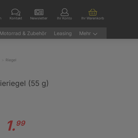
en
Kontakt
Newsletter
Ihr Konto
Ihr Warenkorb
Motorrad & Zubehör
Leasing
Mehr
Riegel
eriegel (55 g)
1.
99