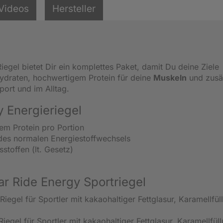
Videos
Hersteller
iegel bietet Dir ein komplettes Paket, damit Du deine Ziele
ydraten, hochwertigem Protein für deine
Muskeln
und zusät
Sport und im Alltag.
 Energieriegel
em Protein pro Portion
des normalen Energiestoffwechsels
stoffen (lt. Gesetz)
 Ride Energy Sportriegel
egel für Sportler mit kakaohaltiger Fettglasur, Karamellfül
gel für Sportler mit kakaohaltiger Fettglasur, Karamellfüll