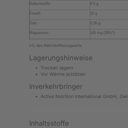
Ballaststoffe
4,5 g
Eiweiß
18 g
Salz
0,36 g
Magnesium
145 mg (39%*)
*% des Nährstoffbezugwerts
Lagerungshinweise
Trocken lagern
Vor Wärme schützen
Inverkehrbringer
Active Nutrition International GmbH, Z
Inhaltsstoffe