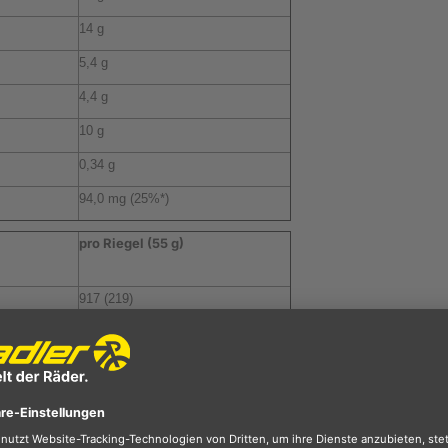
14 g
5,4 g
4,4 g
10 g
0,34 g
94,0 mg (25%*)
pro Riegel (55 g)
917 (219)
9,0 g
4,5 g
24 g
14 g