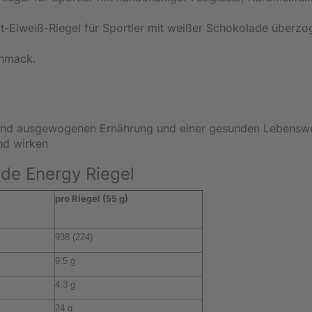
-Eiweiß-Riegel für Sportler mit weißer Schokolade überzo
hmack.
und ausgewogenen Ernährung und einer gesunden Lebensw
nd wirken
de Energy Riegel
pro Riegel (55 g)
938 (224)
9,5 g
4,3 g
24 g