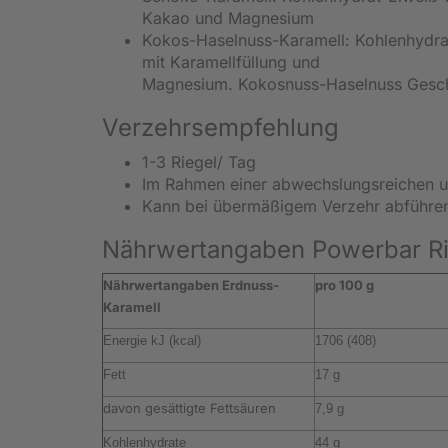
Kakao und Magnesium
Kokos-Haselnuss-Karamell: Kohlenhydrat
mit Karamellfüllung und
Magnesium. Kokosnuss-Haselnuss Gesc
Verzehrsempfehlung
1-3 Riegel/ Tag
Im Rahmen einer abwechslungsreichen 
Kann bei übermäßigem Verzehr abführe
Nährwertangaben Powerbar Ri
Nährwertangaben Erdnuss-
pro 100 g
Karamell
Energie kJ (kcal)
1706 (408)
Fett
17 g
davon gesättigte Fettsäuren
7,9 g
Kohlenhydrate
44 g