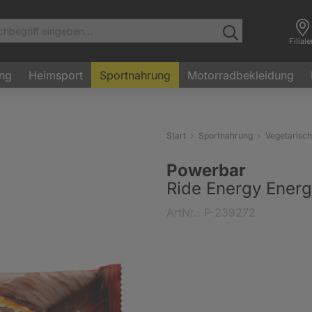
Filial
ung
Heimsport
Sportnahrung
Motorradbekleidung
Start
Sportnahrung
Vegetarisch
Powerbar
Ride Energy Energi
ArtNr.: P-239272