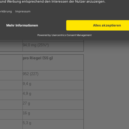
5,7 g
4,4 g
10 g
0,34 g
94,0 mg (25%*)
pro Riegel (55 g)
952 (227)
9,4 g
4,9 g
27 g
16 g
5,3 g