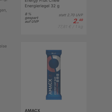
Energy Fruit Chew
Energieriegel 32 g
gen,
8 %
statt
2.
70
UVP
gespart
2.
49
auf UVP
77,81 € / 1 kg
eise
AMACX