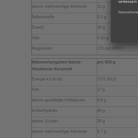
davon mehrwertige Alkohole
10 g
Ballaststoffe
8,0 g
Eiweiß
19 g
Salz
0,63 g
Magnesium
170 mg (45%*)
Nährwertangaben Kokos-
pro 100 g
Haselnuss-Karamell
Energie kJ (kcal)
1731 (413)
Fett
17 g
davon gesättigte Fettsäuren
8,9 g
Kohlenhydrate
48 g
davon Zucker
29 g
davon mehrwertige Alkohole
9,7 g