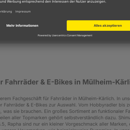
r Fahrräder & E-Bikes in Mülheim-Kärl
rem Fachgeschäft für Fahrräder in Mülheim-Kärlich. In unser
er Fahrräder & E-Bikes zur Auswahl. Vom Hobbyradler bis 
le, was sie brauchen. Ein großes Sortiment an funktionaler 
teilen aller Topmarken gehört selbstverständlich dazu. Shi
36.5, Rapha sind nur ein kleiner Vorgeschmack aller Marken, 