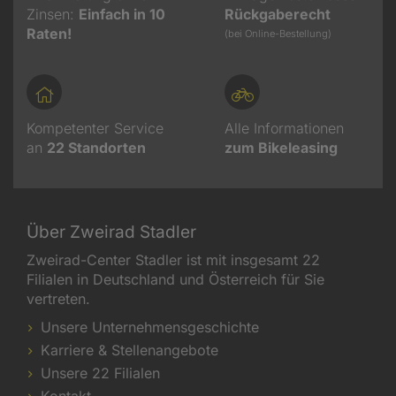
Zinsen:
Einfach in 10
Rückgaberecht
Raten!
(bei Online-Bestellung)
Kompetenter Service
Alle Informationen
an
22
Standorten
zum Bikeleasing
Über Zweirad Stadler
Zweirad-Center Stadler ist mit insgesamt 22
Filialen in Deutschland und Österreich für Sie
vertreten.
Unsere Unternehmensgeschichte
Karriere & Stellenangebote
Unsere 22 Filialen