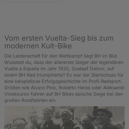
entwickeln. Das war die Geburtsstunde der agilen BH
Fahrräder. Seither gilt das Markenversprechen: „Ein
BH-Fahrrad ist ein gut gemachtes Fahrrad.“
Erfahre hier, warum du mit einem Bike von BH echte
Pionierarbeit unter deinen Sattel bekommst.
Vom ersten Vuelta-Sieg bis zum
modernen Kult-Bike
Die Leidenschaft für den Wettkampf liegt BH im Blut.
Wusstest du, dass der allererste Sieger der legendären
Vuelta a España im Jahr 1935, Gustaaf Deloor, auf
einem BH-Rad triumphierte? Es war der Startschuss für
eine beispiellose Erfolgsgeschichte im Profi-Radsport.
Größen wie Álvaro Pino, Roberto Heras oder Aleksandr
Vinokourov fuhren auf BH Bikes epische Siege bei den
großen Rundfahrten ein.