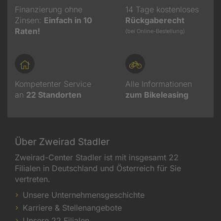
Finanzierung ohne
14 Tage kostenloses
Zinsen:
Einfach in 10
Rückgaberecht
Raten!
(bei Online-Bestellung)
Kompetenter Service
Alle Informationen
an
22
Standorten
zum Bikeleasing
Über Zweirad Stadler
Zweirad-Center Stadler ist mit insgesamt 22
Filialen in Deutschland und Österreich für Sie
vertreten.
Unsere Unternehmensgeschichte
Karriere & Stellenangebote
Unsere 22 Filialen