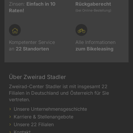
Zinsen:
Einfach in 10
Rückgaberecht
Raten!
(bei Online-Bestellung)
Kompetenter Service
Alle Informationen
an
22
Standorten
zum Bikeleasing
Über Zweirad Stadler
Zweirad-Center Stadler ist mit insgesamt 22
Filialen in Deutschland und Österreich für Sie
vertreten.
Unsere Unternehmensgeschichte
Karriere & Stellenangebote
Unsere 22 Filialen
Kontakt