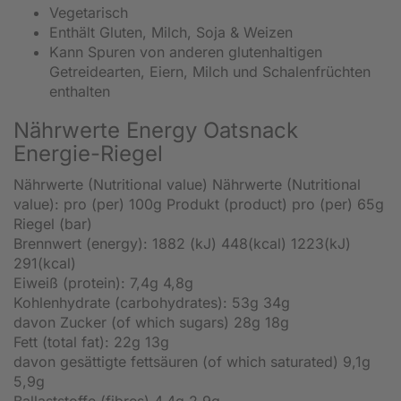
Vegetarisch
Enthält Gluten, Milch, Soja & Weizen
Kann Spuren von anderen glutenhaltigen
Getreidearten, Eiern, Milch und Schalenfrüchten
enthalten
Nährwerte Energy Oatsnack
Energie-Riegel
Nährwerte (Nutritional value) Nährwerte (Nutritional
value): pro (per) 100g Produkt (product) pro (per) 65g
Riegel (bar)
Brennwert (energy): 1882 (kJ) 448(kcal) 1223(kJ)
291(kcal)
Eiweiß (protein): 7,4g 4,8g
Kohlenhydrate (carbohydrates): 53g 34g
davon Zucker (of which sugars) 28g 18g
Fett (total fat): 22g 13g
davon gesättigte fettsäuren (of which saturated) 9,1g
5,9g
Ballaststoffe (fibres) 4,4g 2,9g