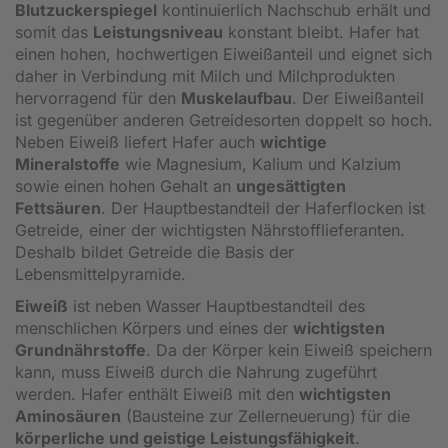
Blutzuckerspiegel
kontinuierlich Nachschub erhält und
somit das
Leistungsniveau
konstant bleibt. Hafer hat
einen hohen, hochwertigen Eiweißanteil und eignet sich
daher in Verbindung mit Milch und Milchprodukten
hervorragend für den
Muskelaufbau
. Der Eiweißanteil
ist gegenüber anderen Getreidesorten doppelt so hoch.
Neben Eiweiß liefert Hafer auch
wichtige
Mineralstoffe
wie Magnesium, Kalium und Kalzium
sowie einen hohen Gehalt an
ungesättigten
Fettsäuren
. Der Hauptbestandteil der Haferflocken ist
Getreide, einer der wichtigsten Nährstofflieferanten.
Deshalb bildet Getreide die Basis der
Lebensmittelpyramide.
Eiweiß
ist neben Wasser Hauptbestandteil des
menschlichen Körpers und eines der
wichtigsten
Grundnährstoffe
. Da der Körper kein Eiweiß speichern
kann, muss Eiweiß durch die Nahrung zugeführt
werden. Hafer enthält Eiweiß mit den
wichtigsten
Aminosäuren
(Bausteine zur Zellerneuerung) für die
körperliche und geistige Leistungsfähigkeit
.