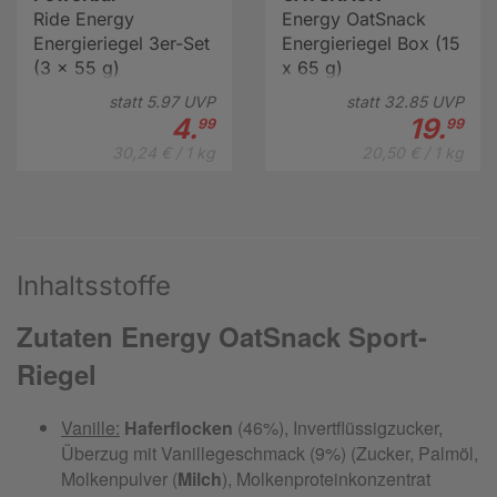
Ride Energy
Energy OatSnack
Energieriegel 3er-Set
Energieriegel Box (15
(3 x 55 g)
x 65 g)
statt
5.
97
UVP
statt
32.
85
UVP
4.
19.
99
99
30,24 € / 1 kg
20,50 € / 1 kg
Inhaltsstoffe