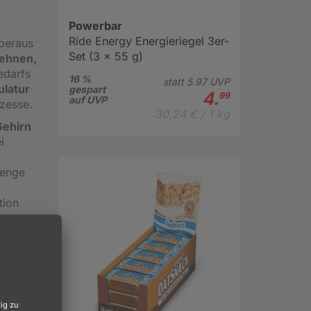
Powerbar
Ride Energy Energieriegel 3er-
überaus
Set (3 x 55 g)
Sehnen,
edarfs
16 %
statt
5.
97
UVP
ulatur
gespart
4.
99
auf UVP
zesse.
30,24 € / 1 kg
Gehirn
i
Menge
tion
er
n.
finden
die