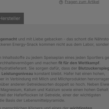
Fragen zum Artikel
Hersteller
 gemacht
und mit Liebe gebacken - das schont die Nährsto
leckeren Energy-Snack kommen nicht aus dem Labor, sonder
n Inhaltsstoffe zu jedem Speiseplan eines jeden Sportlers g
Durchhaltevermögen und machen
fit für den Wettkampf
.
ydratlieferant. Sie sorgen dafür, dass der
Blutzuckerspieg
s
Leistungsniveau
konstant bleibt. Hafer hat einen hohen,
her in Verbindung mit Milch und Milchprodukten hervorrage
genüber anderen Getreidesorten doppelt so hoch. Neben Eiwe
Magnesium, Kalium und Kalzium sowie einen hohen Gehalt
eil der Haferflocken ist Getreide, einer der wichtigsten
 die Basis der Lebensmittelpyramide.
s menschlichen Körpers und eines der
wichtigsten