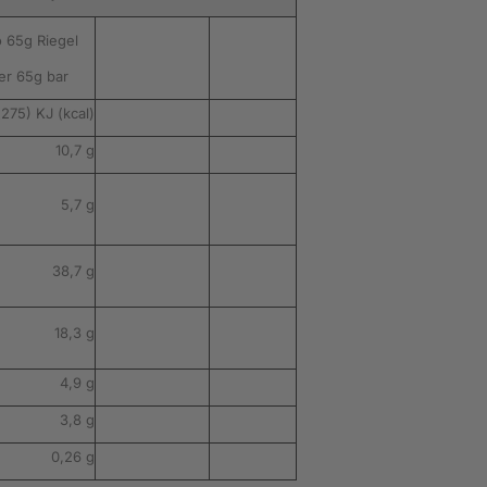
 65g Riegel
er 65g bar
(275) KJ (kcal)
10,7 g
5,7 g
38,7 g
18,3 g
4,9 g
3,8 g
0,26 g