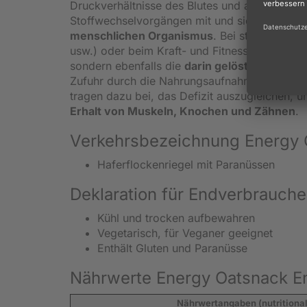
Druckverhältnisse des Blutes und anderer Kör
Stoffwechselvorgängen mit und sichern unte
menschlichen Organismus
. Bei starker körp
usw.) oder beim Kraft- und Fitnesstraining ver
sondern ebenfalls die
darin gelösten Mineral
Zufuhr durch die Nahrungsaufnahme notwendi
tragen dazu bei, das Defizit auszugleichen, u
Erhalt von Muskeln, Knochen und Zähnen
.
Verkehrsbezeichnung Energy O
Haferflockenriegel mit Paranüssen
Deklaration für Endverbrauche
Kühl und trocken aufbewahren
Vegetarisch, für Veganer geeignet
Enthält Gluten und Paranüsse
Nährwerte Energy Oatsnack En
Nährwertangaben (nutritional 