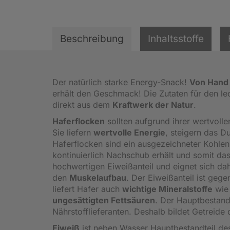
Beschreibung
Inhaltsstoffe
Der natürlich starke Energy-Snack!
Von Hand
erhält den Geschmack! Die Zutaten für den 
direkt aus dem
Kraftwerk der Natur
.
Haferflocken
sollten aufgrund ihrer wertvolle
Sie liefern
wertvolle Energie
, steigern das 
Haferflocken sind ein ausgezeichneter Kohlenh
kontinuierlich Nachschub erhält und somit da
hochwertigen Eiweißanteil und eignet sich da
den
Muskelaufbau
. Der Eiweißanteil ist ge
liefert Hafer auch
wichtige Mineralstoffe
wie 
ungesättigten Fettsäuren
. Der Hauptbestandt
Nährstofflieferanten. Deshalb bildet Getreide
Eiweiß
ist neben Wasser Hauptbestandteil de