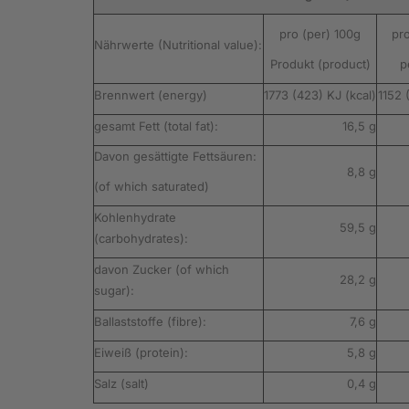
pro (per) 100g
pro
Nährwerte (Nutritional value):
Produkt (product)
p
Brennwert (energy)
1773 (423) KJ (kcal)
1152 
gesamt Fett (total fat):
16,5 g
Davon gesättigte Fettsäuren:
8,8 g
(of which saturated)
Kohlenhydrate
59,5 g
(carbohydrates):
davon Zucker (of which
28,2 g
sugar):
Ballaststoffe (fibre):
7,6 g
Eiweiß (protein):
5,8 g
Salz (salt)
0,4 g