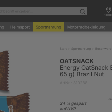
Filial
ung
Heimsport
Sportnahrung
Motorradbekleidung
Start
Sportnahrung
Boxenware 
OATSNACK
Energy OatSnack E
65 g) Brazil Nut
ArtNr.: 310288
st
24 % gespart
auf UVP