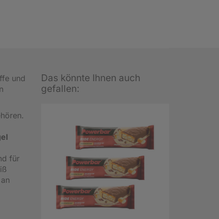
Das könnte Ihnen auch
ffe und
gefallen:
n
ehören.
el
nd für
iß
 an