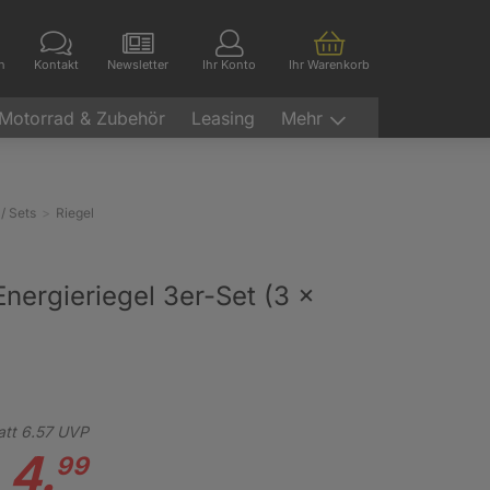
en
Kontakt
Newsletter
Ihr Konto
Ihr Warenkorb
Motorrad & Zubehör
Leasing
Mehr
/ Sets
Riegel
nergieriegel 3er-Set (3 x
att
6.
57
UVP
4.
99