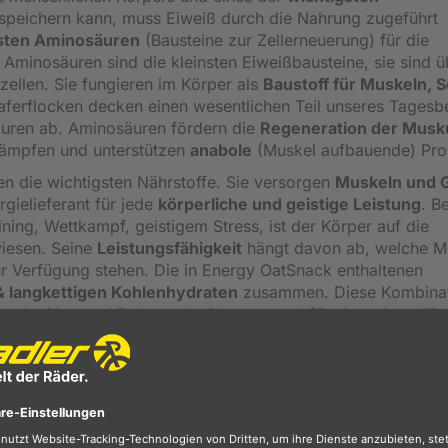
 speichern kann, muss Eiweiß durch die Nahrung zugeführt
sten Aminosäuren
(Bausteine zur Zellerneuerung) für die
. Aminosäuren sind die kleinsten Eiweißbausteine, sie sind 
zellen. Sie fungieren im Körper als
Baustoff für Muskeln, 
aferflocken decken einen wesentlichen Teil unseres Tagesb
äuren ab. Aminosäuren fördern die
Regeneration der Musk
tkämpfen und unterstützen
anabole
(Muskel aufbauende) Pro
n die wichtigsten Nährstoffe. Sie versorgen
Muskeln und 
rgielieferant für jede
körperliche und geistige Leistung
. Be
ining, Wettkampf, geistigem Stress, ist der Körper auf die
iesen. Seine
Leistungsfähigkeit
hängt davon ab, welche 
r Verfügung stehen. Die in Energy OatSnack enthaltenen
 & langkettigen Kohlenhydraten
zusammen. Diese Kombina
acchariden und Polysacchariden sorgt dafür, dass dem Köp
eren Zeitraum
Energie zur Verfügung gestellt wird.
sche Nährstoffe, die der menschliche Körper nicht selbst
gen Nährstoffe unbedingt mit der Nahrung zugeführt werde
der Vorgänge im Körper und sorgen somit für unser
Wohlbe
 die Regulation des Wasserhaushaltes und verantwortlich für 