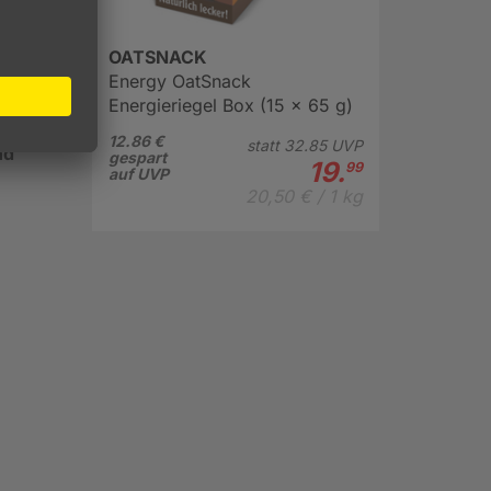
athlon
OATSNACK
Energy OatSnack
nde
Energieriegel Box (15 x 65 g)
lstoffe
12.86 €
statt
32.
85
UVP
nd
gespart
19.
99
auf UVP
20,50 € / 1 kg