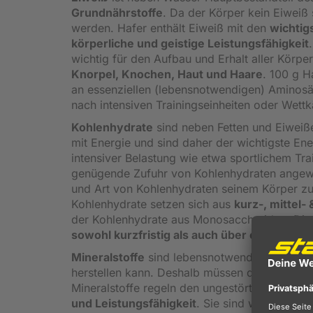
Grundnährstoffe
. Da der Körper kein Eiweiß
werden. Hafer enthält Eiweiß mit den
wichtig
körperliche und geistige Leistungsfähigkeit
wichtig für den Aufbau und Erhalt aller Körper
Knorpel, Knochen, Haut und Haare
. 100 g H
an essenziellen (lebensnotwendigen) Aminos
nach intensiven Trainingseinheiten oder Wet
Kohlenhydrate
sind neben Fetten und Eiweiße
mit Energie und sind daher der wichtigste Ene
intensiver Belastung wie etwa sportlichem Tra
genügende Zufuhr von Kohlenhydraten angew
und Art von Kohlenhydraten seinem Körper zu
Kohlenhydrate setzen sich aus
kurz-, mittel-
der Kohlenhydrate aus Monosacchariden, Dis
sowohl kurzfristig als auch über einen läng
Mineralstoffe
sind lebensnotwendige anorgani
herstellen kann. Deshalb müssen diese wichti
Mineralstoffe regeln den ungestörten Ablauf 
und Leistungsfähigkeit
. Sie sind wichtig für