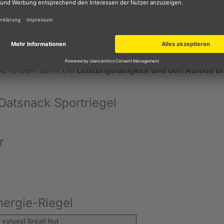
perflüssigkeiten. Sie wirken außerdem bei vielen
r anderem
Wachstum, Entwicklung und Funktion des
erlicher Belastung wie beim Ausdauertraining (Marathon, Tri
liert der Körper durch Schwitzen nicht nur „reines Wasser“,
stoffe
. Um diesen Verlust auszugleichen, ist eine ausreiche
g. Die in Energy OatSnack natürlich vorkommenden Minera
nd fördern somit die
Leistungsfähigkeit und den Aufbau u
atsnack Sportriegel
r
ergie-Riegel
values) Brazil Nut