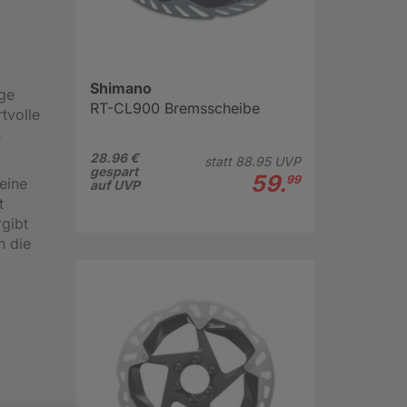
Shimano
ge
RT-CL900 Bremsscheibe
tvolle
n
28.96 €
statt
88.
95
UVP
gespart
59.
99
eine
auf UVP
t
rgibt
n die