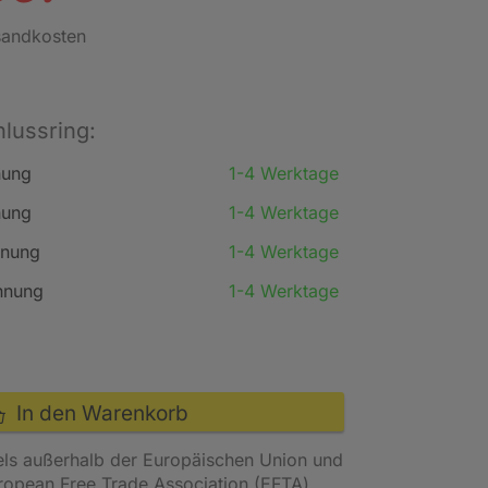
rsandkosten
lussring:
nung
1-4 Werktage
nung
1-4 Werktage
hnung
1-4 Werktage
hnung
1-4 Werktage
In den Warenkorb
els außerhalb der Europäischen Union und
uropean Free Trade Association (EFTA)