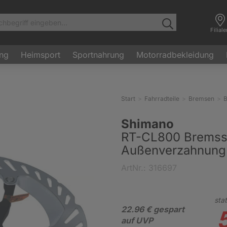
Filial
ung
Heimsport
Sportnahrung
Motorradbekleidung
Start
Fahrradteile
Bremsen
B
Shimano
RT-CL800 Bremss
Außenverzahnung
ArtNr.: 316697
stat
22.96 € gespart
auf UVP