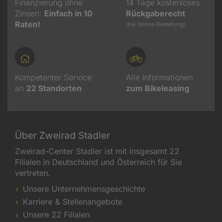
Finanzierung ohne
14 Tage kostenloses
Zinsen:
Einfach in 10
Rückgaberecht
Raten!
(bei Online-Bestellung)
Kompetenter Service
Alle Informationen
an
22
Standorten
zum Bikeleasing
Über Zweirad Stadler
Zweirad-Center Stadler ist mit insgesamt 22
Filialen in Deutschland und Österreich für Sie
vertreten.
Unsere Unternehmensgeschichte
Karriere & Stellenangebote
Unsere 22 Filialen