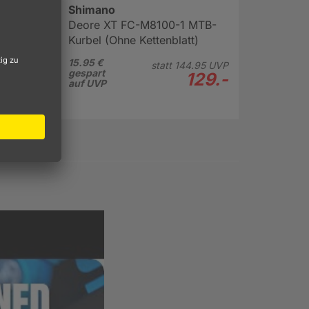
Shimano
Deore XT FC-M8100-1 MTB-
Kurbel (Ohne Kettenblatt)
15.95 €
statt
144.
95
UVP
gespart
129.-
auf UVP