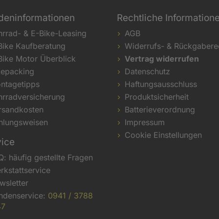
deninformationen
Rechtliche Information
hrrad- & E-Bike-Leasing
AGB
Bike Kaufberatung
Widerrufs- & Rückgabere
Bike Motor Überblick
Vertrag widerrufen
kepacking
Datenschutz
ntagetipps
Haftungsausschluss
hrradversicherung
Produktsicherheit
rsandkosten
Batterieverordnung
hlungsweisen
Impressum
Cookie Einstellungen
vice
Q: häufig gestellte Fragen
rkstattservice
wsletter
ndenservice:
0941 / 3788
47