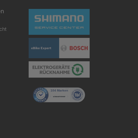
en
cht