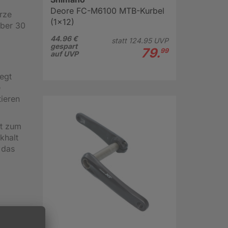
Deore FC-M6100 MTB-Kurbel
rze
(1x12)
über 30
44.96 €
statt
124.
95
UVP
gespart
79.
99
auf UVP
egt
e
tieren
tt zum
khalt
 das