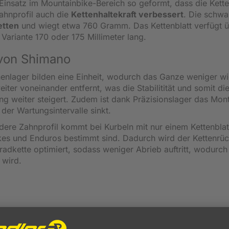
 Einsatz im Mountainbike-Bereich so geformt, dass die Kette
ahnprofil auch die
Kettenhaltekraft verbessert
. Die schwa
etten
und wiegt etwa 760 Gramm. Das Kettenblatt verfügt 
Variante 170 oder 175 Millimeter lang.
 von Shimano
enlager bilden eine Einheit, wodurch das Ganze weniger wi
eiter voneinander entfernt, was die Stabilitität und somit di
ung weiter steigert. Zudem ist dank Präzisionslager das Mon
 der Wartungsintervalle sinkt.
ere Zahnprofil kommt bei Kurbeln mit nur einem Kettenbla
ikes und Enduros bestimmt sind. Dadurch wird der Kettenrüc
rradkette optimiert, sodass weniger Abrieb auftritt, wodurch
 wird.