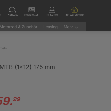
en
Kontakt
Newsletter
Ihr Konto
Ihr Warenkorb
Motorrad & Zubehör
Leasing
Mehr
rbeln
MTB (1x12) 175 mm
59.
99