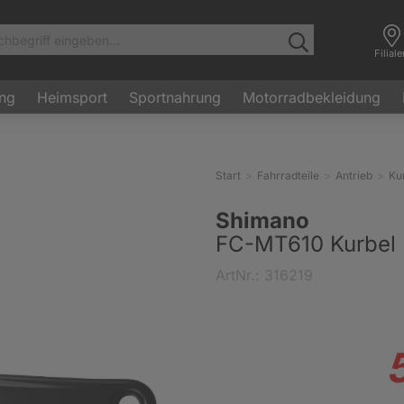
Filial
ung
Heimsport
Sportnahrung
Motorradbekleidung
Start
Fahrradteile
Antrieb
Ku
Shimano
FC-MT610 Kurbel 
ArtNr.: 316219