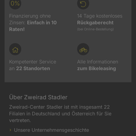
0%
Finanzierung ohne
14 Tage kostenloses
Zinsen:
Einfach in 10
Rückgaberecht
Raten!
(bei Online-Bestellung)
Kompetenter Service
Alle Informationen
an
22
Standorten
zum Bikeleasing
Über Zweirad Stadler
Zweirad-Center Stadler ist mit insgesamt 22
Filialen in Deutschland und Österreich für Sie
vertreten.
Unsere Unternehmensgeschichte