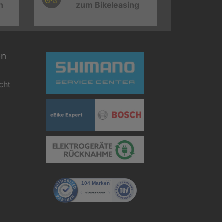
n
zum Bikeleasing
en
cht