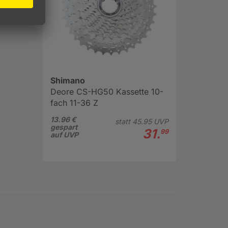
Shimano
Deore CS-HG50 Kassette 10-
fach 11-36 Z
13.96 €
statt
45.
95
UVP
gespart
31.
99
auf UVP