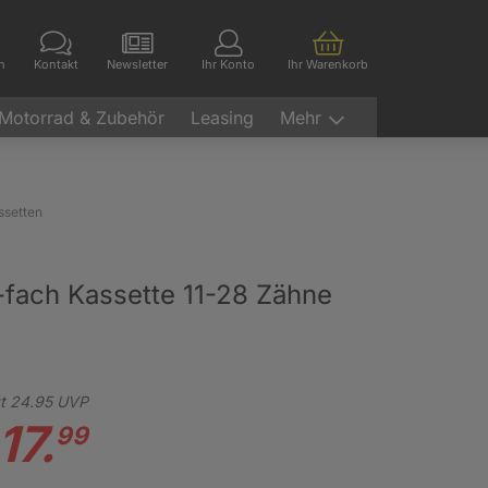
en
Kontakt
Newsletter
Ihr Konto
Ihr Warenkorb
Motorrad & Zubehör
Leasing
Mehr
ssetten
fach Kassette 11-28 Zähne
t
24.
95
UVP
17.
99