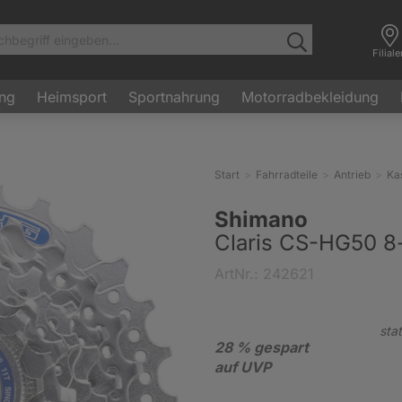
Filial
ung
Heimsport
Sportnahrung
Motorradbekleidung
Start
Fahrradteile
Antrieb
Ka
Shimano
Claris CS-HG50 8-
ArtNr.: 242621
stat
28 % gespart
auf UVP