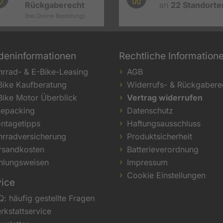
Rückgaberecht
an
22
Standorte
(bei Online-Bestellung)
deninformationen
Rechtliche Information
hrrad- & E-Bike-Leasing
AGB
Bike Kaufberatung
Widerrufs- & Rückgabere
Bike Motor Überblick
Vertrag widerrufen
kepacking
Datenschutz
ntagetipps
Haftungsausschluss
hrradversicherung
Produktsicherheit
rsandkosten
Batterieverordnung
hlungsweisen
Impressum
Cookie Einstellungen
vice
Q: häufig gestellte Fragen
rkstattservice