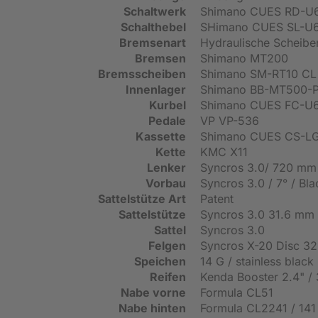
Schaltwerk
Shimano CUES RD-U
Schalthebel
SHimano CUES SL-U60
Bremsenart
Hydraulische Scheib
Bremsen
Shimano MT200
Bremsscheiben
Shimano SM-RT10 CL 
Innenlager
Shimano BB-MT500-PA
Kurbel
Shimano CUES FC-U6
Pedale
VP VP-536
Kassette
Shimano CUES CS-LG4
Kette
KMC X11
Lenker
Syncros 3.0/ 720 mm
Vorbau
Syncros 3.0 / 7° / Bla
Sattelstütze Art
Patent
Sattelstütze
Syncros 3.0 31.6 mm 
Sattel
Syncros 3.0
Felgen
Syncros X-20 Disc 32
Speichen
14 G / stainless black
Reifen
Kenda Booster 2.4" / 
Nabe vorne
Formula CL51
Nabe hinten
Formula CL2241 / 141