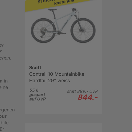
kostenlos
er
r
chen.
Scott
Contrail 10 Mountainbike
Hardtail 29" weiss
en
in
eine
55 €
statt
899.-
UVP
gespart
844.-
auf UVP
legenen
our
bile
ür