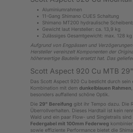
Aluminiumrahmen
11-Gang Shimano CUES Schaltung
Shimano MT200 hydraulische Scheiben
Gewicht laut Hersteller: ca. 13,9 kg
Zulässiges Gesamtgewicht: max. 128 kg
Aufgrund von Engpässen und Verzögerungen i
Hersteller vereinzelt Komponenten der Origin
höherwertige Bauteile ersetzt hat. Das gelief
Scott Aspect 920 Cu MTB 29" 
Das Scott Aspect 920 Cu besticht durch sein 
Kombination mit dem
dunkelblauen Rahmen
besonders auffallend schöne Optik.
Die
29" Bereifung
gibt ihr Tempo dazu. Die R
Überrollverhalten. Dieses Hardtail ist kein r
Wald und ein paar Flow- und Singletrails sin
Federgabel mit 100mm Federweg
kombiniert
sowie effiziente Performance bietet die Shim