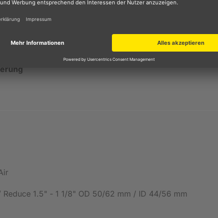
inen Monatsraten. Einfach Artikel auswählen, zur Kasse geh
ßlich für den Kreditgeber BNP Paribas S.A. Niederlassung 
ierung
Air
 / Reduce 1.5" - 1 1/8" OD 50/62 mm / ID 44/56 mm