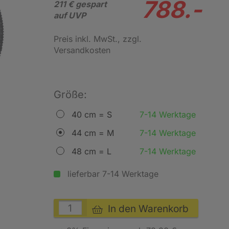
788.-
211 € gespart
auf UVP
Preis inkl. MwSt.
, zzgl.
Versandkosten
Größe:
40 cm = S
7-14 Werktage
44 cm = M
7-14 Werktage
48 cm = L
7-14 Werktage
lieferbar 7-14 Werktage
In den Warenkorb