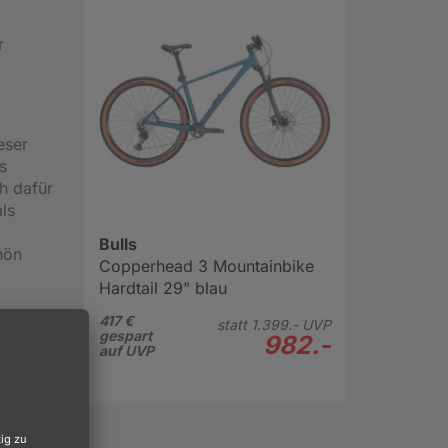
r
eser
s
ch dafür
als
Bulls
hön
Copperhead 3 Mountainbike
Hardtail 29" blau
417 €
statt
1.399.-
UVP
gespart
982.-
auf UVP