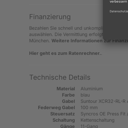
Finanzierung
Bezahlen Sie schnell und unkompliziert in kle
auswählen. Die Vermittlung erfolgt ausschlie
München.
Weitere Informationen zur Finanz
Hier geht es zum Ratenrechner.
.
Technische Details
Material
Aluminium
Farbe
blau
Gabel
Suntour XCR32-RL-R 
Federweg Gabel
100 mm
Steuersatz
Syncros OE Press Fit
Schaltung
Kettenschaltung
Gänge
11-Gang