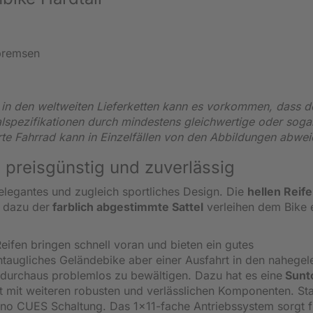
bremsen
n den weltweiten Lieferketten kann es vorkommen, dass d
alspezifikationen durch mindestens gleichwertige oder soga
erte Fahrrad kann in Einzelfällen von den Abbildungen abwei
preisgünstig und zuverlässig
elegantes und zugleich sportliches Design. Die
hellen Reif
, dazu der
farblich abgestimmte Sattel
verleihen dem Bike 
eifen bringen schnell voran und bieten ein gutes
enntaugliches Geländebike aber einer Ausfahrt in den nahege
d durchaus problemlos zu bewältigen. Dazu hat es eine
Sunt
 mit weiteren robusten und verlässlichen Komponenten. Sta
ano CUES Schaltung. Das 1x11-fache Antriebssystem sorgt f