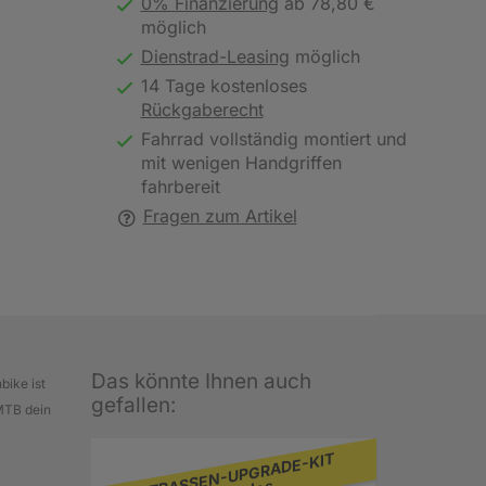
0% Finanzierung
ab 78,80 €
möglich
Dienstrad-Leasing
möglich
14 Tage kostenloses
Rückgaberecht
Fahrrad vollständig montiert und
mit wenigen Handgriffen
fahrbereit
Fragen zum Artikel
Das könnte Ihnen auch
bike ist
gefallen:
 MTB dein
STRASSEN-UPGRADE-KIT