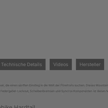
Technische Details
Videos
Hersteller
r, die einen sanften Einstieg in die Welt der Flowtrails suchen. Dieses Mountain
. Mit Federgabel-Lockout, Scheibenbremsen und Syncros Komponenten ist dieses
bike Hardtail