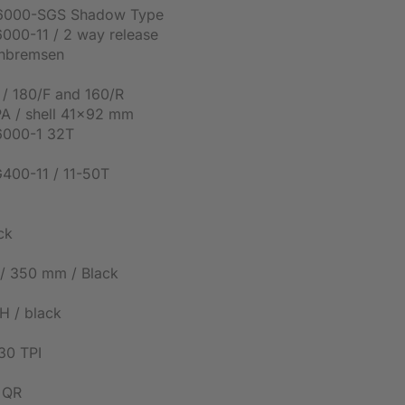
6000-SGS Shadow Type
00-11 / 2 way release
enbremsen
/ 180/F and 160/R
 / shell 41x92 mm
000-1 32T
00-11 / 11-50T
ck
/ 350 mm / Black
H / black
30 TPI
 QR