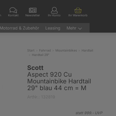
en
Kontakt
Newsletter
Ihr Konto
Ihr Warenkorb
Motorrad & Zubehör
Leasing
Mehr
Start
Fahrrad
Mountainbikes
Hardtail
Hardtail 29"
Scott
Aspect 920 Cu
Mountainbike Hardtail
29" blau 44 cm = M
ArtNr.: 132819
statt
999.-
UVP