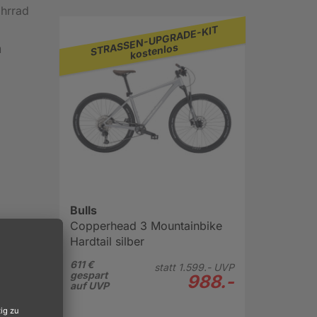
ahrrad
STRASSEN-UPGRADE-KIT
n
kostenlos
Bulls
Copperhead 3 Mountainbike
ieser
Hardtail silber
s
ch dafür
611 €
statt
1.599.-
UVP
gespart
988.-
 als
auf UVP
hön