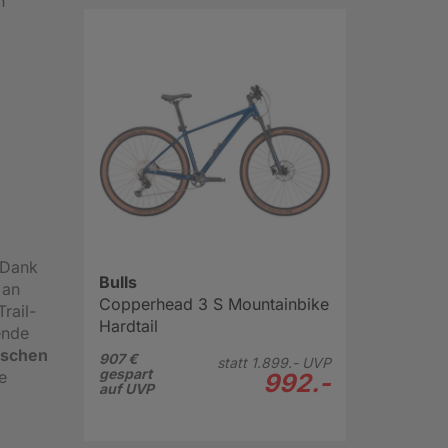
n
 Dank
Bulls
 an
Copperhead 3 S Mountainbike
rail-
Hardtail
ende
ischen
907 €
statt
1.899.-
UVP
gespart
e
992.-
auf UVP