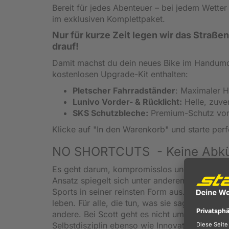
Bereit für jedes Abenteuer – bei jedem Wetter
im exklusiven Komplettpaket.
Nur für kurze Zeit legen wir das Straß
drauf!
Damit machst du dein neues Bike im Handumdre
kostenlosen Upgrade-Kit enthalten:
Pletscher Fahrradständer
: Maximaler Ha
Lunivo Vorder- & Rücklicht:
Helle, zuver
SKS Schutzbleche:
Premium-Schutz vor
Klicke auf "In den Warenkorb" und starte perf
NO SHORTCUTS - Keine Abkürz
Es geht darum, kompromisslos und konsequent 
Ansatz spiegelt sich unter anderem in den Pr
Sports in seiner reinsten Form aus. Scott desi
leben. Für alle, die tun, was sie sagen und da
andere. Bei Scott geht es nicht ums Auffallen
Selbstdisziplin ebenso wie Innovation, Techno