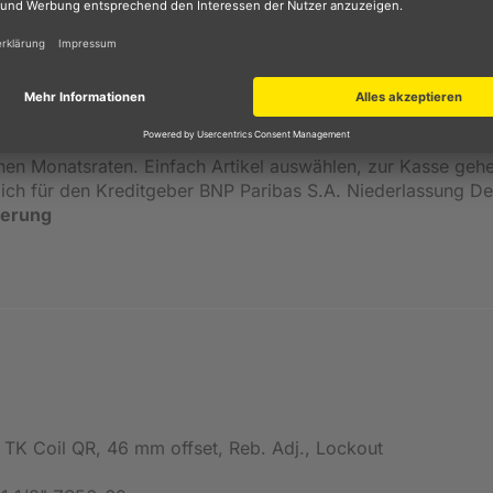
inen Monatsraten. Einfach Artikel auswählen, zur Kasse geh
ßlich für den Kreditgeber BNP Paribas S.A. Niederlassung 
ierung
 TK Coil QR, 46 mm offset, Reb. Adj., Lockout