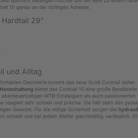
ike sportlich betätigen möchte und ein Bike zu einem faire
trail 10 genau an der richtigen Adresse.
 Hardtail 29"
n
il und Alltag
mfortablen Geometrie kommt das neue Scott Contrail daher.
ttenschaltung
bietet das Contrail 10 eine große Bandbreite
abenteuerlustigen MTB-Einsteigern als auch passionierten T
 reagiert sehr schnell und präzise. Sie hält stets den pass
ngen Gewicht. Für die nötige Sicherheit sorgen die
hydraul
n schnell und bei jedem Wetter gleichmäßig verlässlich. Di