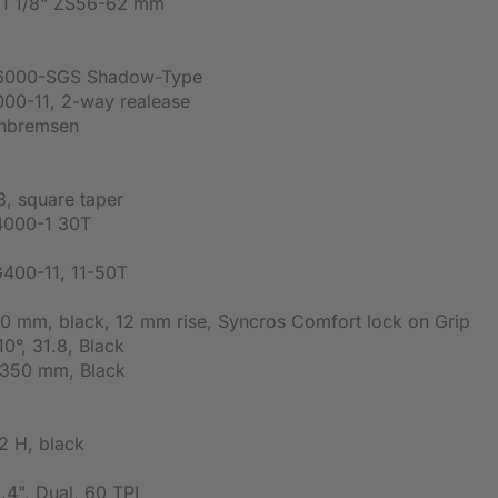
, 1 1/8" ZS56-62 mm
6000-SGS Shadow-Type
00-11, 2-way realease
enbremsen
, square taper
000-1 30T
400-11, 11-50T
 mm, black, 12 mm rise, Syncros Comfort lock on Grip
°, 31.8, Black
350 mm, Black
2 H, black
4", Dual, 60 TPI