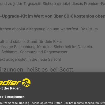
 und zu jeder Tageszeit! Sichere dir jetzt dieses Premium-F
en-Upgrade-Kit im Wert von über 60 € kostenlos obe
hen absolut alltagstauglich und wetterfest. Das ist im
lt und stabiler Stand für dein Bike.
lässige Beleuchtung für deine Sicherheit im Dunkeln.
 Schlamm, Schmutz und Regenwasser.
ekt ausgerüstet in die neue Saison!
ungen, heißt es bei Scott.
das zu tun, was ihnen als das einzig richtige erscheint. D
oduktdesigns von Scott wieder und drückt die Bedeutung de
gnt für alle, die einfach machen möchten und leidenschaftli
s aus dem einzigen richtigen Grund: Weil sie es lieben. Mehr
 oder Gefallen, sondern um Persönlichkeit, Leidenschaft und
logie und Design. Perfektion ist unerreichbar aber es ist sc