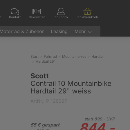
en
Kontakt
Newsletter
Ihr Konto
Ihr Warenkorb
Motorrad & Zubehör
Leasing
Mehr
Start
Fahrrad
Mountainbikes
Hardtail
Hardtail 29"
Scott
Contrail 10 Mountainbike
Hardtail 29" weiss
ArtNr.: P-126297
statt
899.-
UVP
844.-
55 € gespart