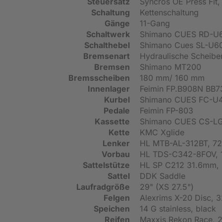
Steuersatz
Syncros OE Press Fit
Schaltung
Kettenschaltung
Gänge
11-Gang
Schaltwerk
Shimano CUES RD-U
Schalthebel
Shimano Cues SL-U60
Bremsenart
Hydraulische Scheib
Bremsen
Shimano MT200
Bremsscheiben
180 mm/ 160 mm
Innenlager
Feimin FP.B908N BB73
Kurbel
Shimano CUES FC-U4
Pedale
Feimin FP-803
Kassette
Shimano CUES CS-LG
Kette
KMC Xglide
Lenker
HL MTB-AL-312BT, 720
Vorbau
HL TDS-C342-8FOV, 10
Sattelstütze
HL SP C212 31.6mm, 
Sattel
DDK Saddle
Laufradgröße
29" (XS 27.5")
Felgen
Alexrims X-20 Disc, 3
Speichen
14 G stainless, black
Reifen
Maxxis Rekon Race, 2.