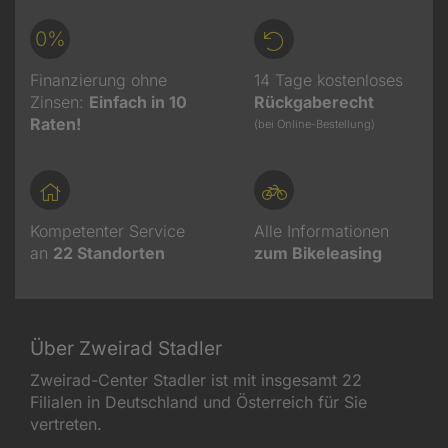
0%
Finanzierung ohne
14 Tage kostenloses
Zinsen:
Einfach in 10
Rückgaberecht
Raten!
(bei Online-Bestellung)
Kompetenter Service
Alle Informationen
an
22
Standorten
zum Bikeleasing
Über Zweirad Stadler
Zweirad-Center Stadler ist mit insgesamt 22
Filialen in Deutschland und Österreich für Sie
vertreten.