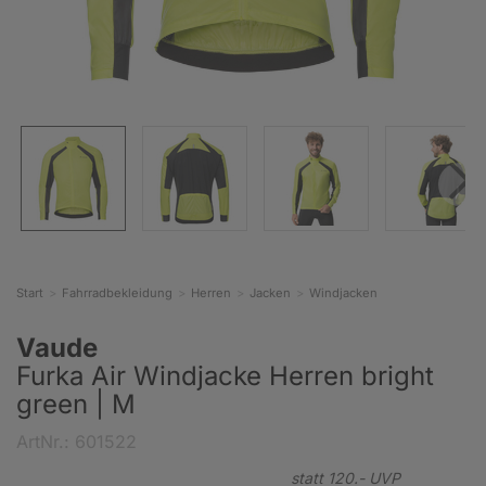
Start
Fahrradbekleidung
Herren
Jacken
Windjacken
Vaude
Furka Air Windjacke Herren bright
green | M
ArtNr.: 601522
statt
120.-
UVP