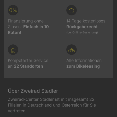
0%
Finanzierung ohne
14 Tage kostenloses
Zinsen:
Einfach in 10
Rückgaberecht
Raten!
(bei Online-Bestellung)
Kompetenter Service
Alle Informationen
an
22
Standorten
zum Bikeleasing
Über Zweirad Stadler
Zweirad-Center Stadler ist mit insgesamt 22
Filialen in Deutschland und Österreich für Sie
vertreten.