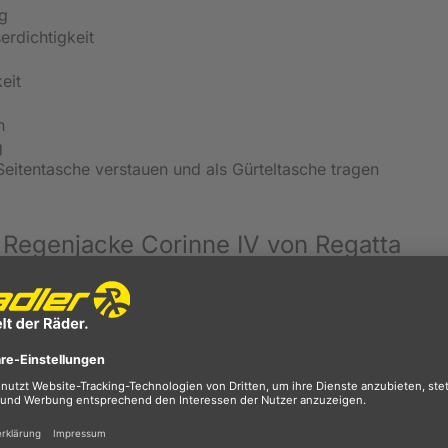
g
erdichtigkeit
eit
n
g
 Seitentasche verstauen und als Gürteltasche tragen
 Regenjacke Corinne IV von Regatta
amen überzeugt durch ihr
wasserdichtes und zugleich
sse kann nicht nach innen eindringen, entstehende Feuchtigk
e Nähte sind für den kompletten Witterungsschutz verschw
.
Ihr Kopf ist mt der Kapuze vor Niederschlag geschützt und
ade nicht benötigt wird. Das trifft auch auf die ganze Rege
ie sich als Gürteltasche tragen.