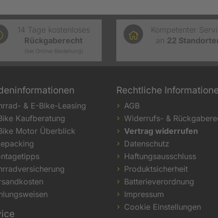
14 Tage kostenloses
Kompetenter Serv
Rückgaberecht
an
22
Standorte
(bei Online-Bestellung)
deninformationen
Rechtliche Information
hrrad- & E-Bike-Leasing
AGB
Bike Kaufberatung
Widerrufs- & Rückgabere
Bike Motor Überblick
Vertrag widerrufen
kepacking
Datenschutz
ntagetipps
Haftungsausschluss
hrradversicherung
Produktsicherheit
rsandkosten
Batterieverordnung
hlungsweisen
Impressum
Cookie Einstellungen
vice