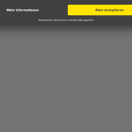
e Wassersäule von 15.000 mm und hält Sie damit bei Regen t
ür ein trockenes Hautgefühl gesorgt.