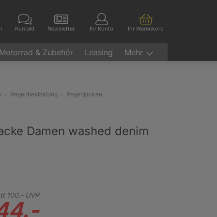
en
Kontakt
Newsletter
Ihr Konto
Ihr Warenkorb
Motorrad & Zubehör
Leasing
Mehr
n
Regenbekleidung
Regenjacken
jacke Damen washed denim
tt
100.-
UVP
44.-