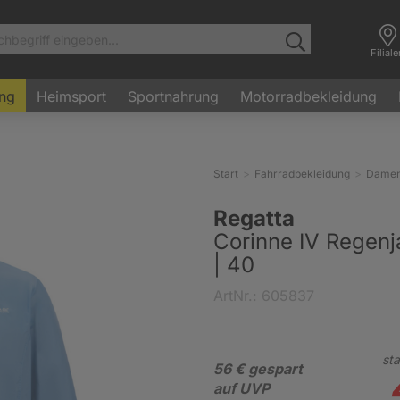
Filial
ung
Heimsport
Sportnahrung
Motorradbekleidung
Start
Fahrradbekleidung
Dame
Regatta
Corinne IV Regen
| 40
ArtNr.: 605837
sta
56 € gespart
auf UVP