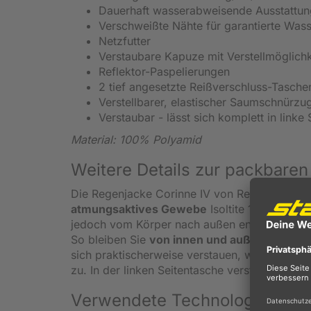
Dauerhaft wasserabweisende Ausstattun
Verschweißte Nähte für garantierte Wass
Netzfutter
Verstaubare Kapuze mit Verstellmöglichk
Reflektor-Paspelierungen
2 tief angesetzte Reißverschluss-Tasche
Verstellbarer, elastischer Saumschnürzu
Verstaubar - lässt sich komplett in linke
Material: 100% Polyamid
Weitere Details zur packbaren
Die Regenjacke Corinne IV von Regatta für D
atmungsaktives Gewebe
Isoltite 15.000. Nä
jedoch vom Körper nach außen entweichen. Di
So bleiben Sie
von innen und außen trocken
sich praktischerweise verstauen, wenn Sie ger
zu. In der linken Seitentasche verstaut, lässt s
Verwendete Technologie