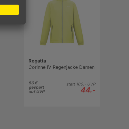
rocken.
Regatta
Corinne IV Regenjacke Damen
56 €
statt
100.-
UVP
gespart
44.-
auf UVP