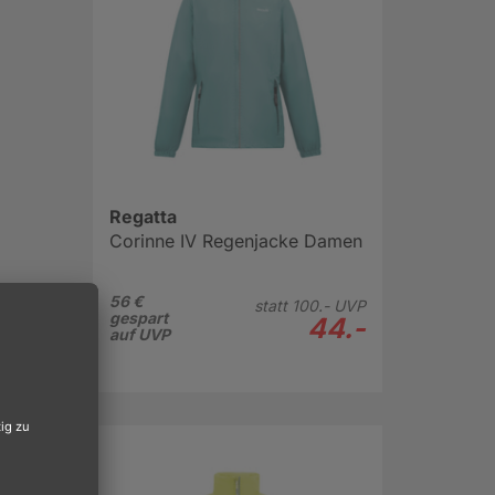
Regatta
Corinne IV Regenjacke Damen
56 €
statt
100.-
UVP
gespart
44.-
eit
auf UVP
eißt.
 lässt
njacke