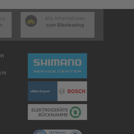
ice
Alle Informationen
n
zum Bikeleasing
en
cht