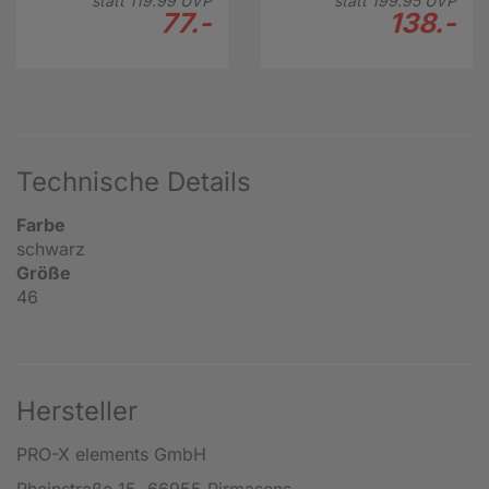
statt
119.
99
UVP
statt
199.
95
UVP
77.-
138.-
Technische Details
Farbe
schwarz
Größe
46
Hersteller
PRO-X elements GmbH
Rheinstraße 15, 66955 Pirmasens