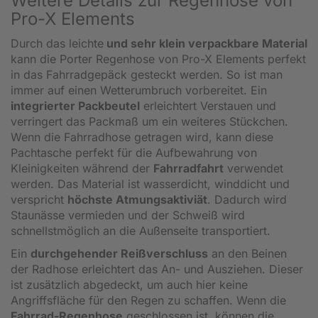
Weitere Details zur Regenhose von
Pro-X Elements
Durch das leichte
und sehr klein verpackbare Material
kann die Porter Regenhose von Pro-X Elements perfekt
in das Fahrradgepäck gesteckt werden. So ist man
immer auf einen Wetterumbruch vorbereitet. Ein
integrierter Packbeutel
erleichtert Verstauen und
verringert das Packmaß um ein weiteres Stückchen.
Wenn die Fahrradhose getragen wird, kann diese
Pachtasche perfekt für die Aufbewahrung von
Kleinigkeiten während der
Fahrradfahrt
verwendet
werden. Das Material ist wasserdicht, winddicht und
verspricht
höchste Atmungsaktiviät
. Dadurch wird
Staunässe vermieden und der Schweiß wird
schnellstmöglich an die Außenseite transportiert.
Ein
durchgehender Reißverschluss
an den Beinen
der Radhose erleichtert das An- und Ausziehen. Dieser
ist zusätzlich abgedeckt, um auch hier keine
Angriffsfläche für den Regen zu schaffen. Wenn die
Fahrrad-Regenhose
geschlossen ist, können die