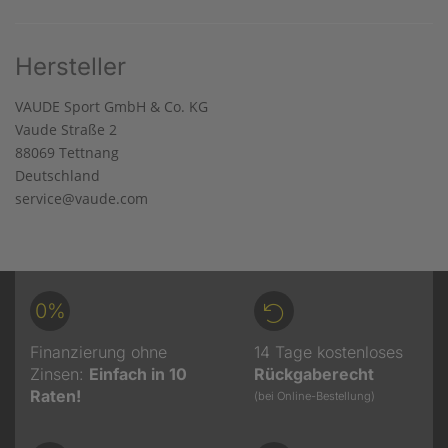
Hersteller
VAUDE Sport GmbH & Co. KG
Vaude Straße 2
88069 Tettnang
Deutschland
service@vaude.com
0%
Finanzierung ohne
14 Tage kostenloses
Zinsen:
Einfach in 10
Rückgaberecht
Raten!
(bei Online-Bestellung)