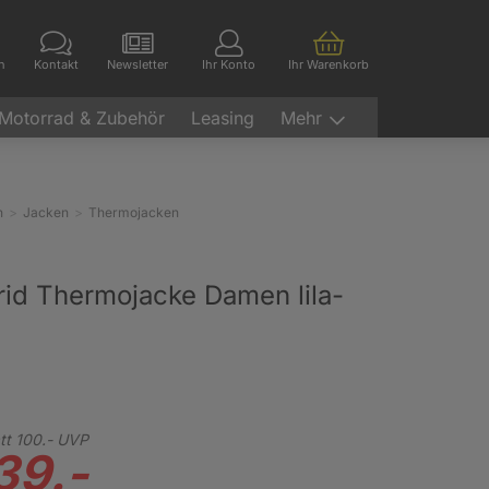
en
Kontakt
Newsletter
Ihr Konto
Ihr Warenkorb
Motorrad & Zubehör
Leasing
Mehr
n
Jacken
Thermojacken
rid Thermojacke Damen lila-
tt
100.-
UVP
39.-