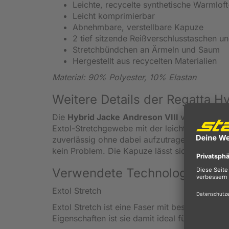
Leichte, recycelte synthetische Warmlof
Leicht komprimierbar
Abnehmbare, verstellbare Kapuze
2 tief sitzende Reißverschlusstaschen un
Stretchbündchen an Ärmeln und Saum
Hergestellt aus recycelten Materialien
Material: 90% Polyester, 10% Elastan
Weitere Details der Regatta H
Die
Hybrid Jacke
Andreson VIII
von Regatta 
Extol-Stretchgewebe mit der leichten Isolieru
zuverlässig ohne dabei aufzutragen. Leichter 
kein Problem. Die Kapuze lässt sich verstell
Verwendete Technologien
Extol Stretch
Extol Stretch ist eine Faser mit besonders e
Eigenschaften ist sie damit ideal für bewegung