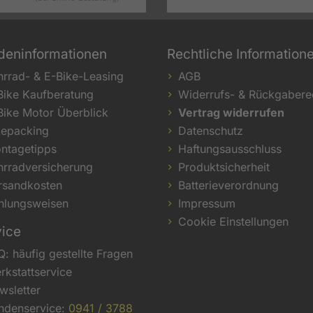
deninformationen
Rechtliche Information
hrrad- & E-Bike-Leasing
AGB
Bike Kaufberatung
Widerrufs- & Rückgabere
Bike Motor Überblick
Vertrag widerrufen
kepacking
Datenschutz
ntagetipps
Haftungsausschluss
hrradversicherung
Produktsicherheit
rsandkosten
Batterieverordnung
hlungsweisen
Impressum
Cookie Einstellungen
vice
Q: häufig gestellte Fragen
rkstattservice
wsletter
ndenservice:
0941 / 3788