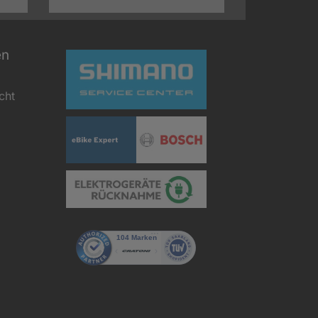
en
cht