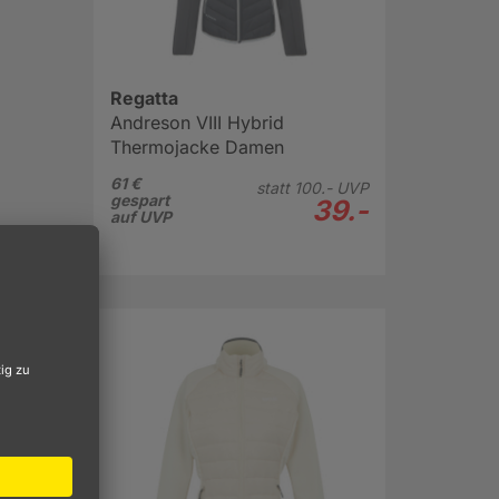
Regatta
Andreson VIII Hybrid
Thermojacke Damen
61 €
statt
100.-
UVP
gespart
39.-
auf UVP
e
g
auch
den