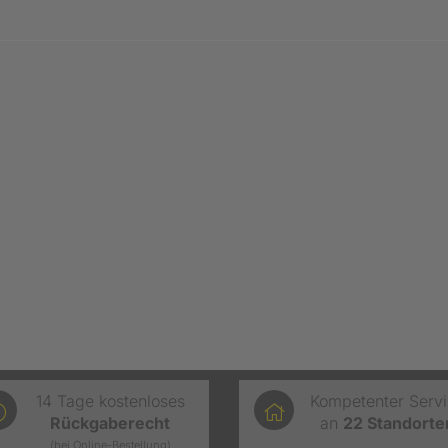
14 Tage kostenloses
Kompetenter Serv
Rückgaberecht
an
22
Standorte
(bei Online-Bestellung)