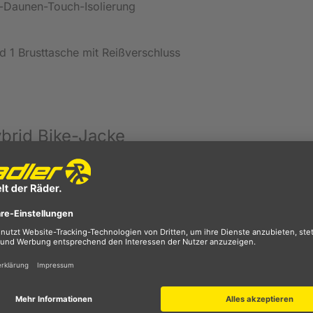
t-Daunen-Touch-Isolierung
d 1 Brusttasche mit Reißverschluss
ybrid Bike-Jacke
verbindet Funktionalität mit stylischem Design. Ihr elastisch
ng und die leichte, synthetische Daunen-Isolierung wärmt
Nieselregen ist durch die
wasserabweisende Ausstattun
en und sogar abnehmen, wenn Sie diese nicht benötigen.
lastischen Eigenschaften. Zusammen mit den schnelltrocknen
sintensive Aktivitäten.