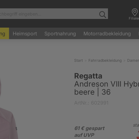
Filial
ung
Heimsport
Sportnahrung
Motorradbekleidung
Start
Fahrradbekleidung
Dame
Regatta
Andreson VIII Hyb
beere | 36
ArtNr.: 602991
sta
61 € gespart
auf UVP