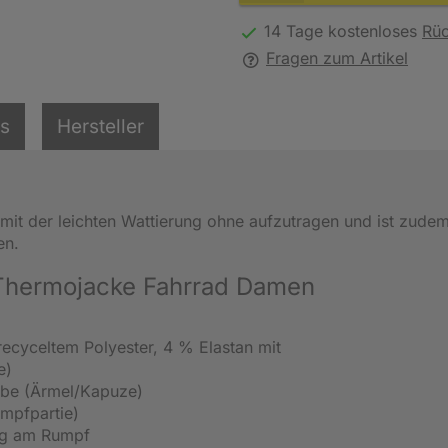
14 Tage kostenloses
Rü
Fragen zum Artikel
ls
Hersteller
it der leichten Wattierung ohne aufzutragen und ist zudem
en.
 Thermojacke Fahrrad Damen
recyceltem Polyester, 4 % Elastan mit
e)
be (Ärmel/Kapuze)
mpfpartie)
ng am Rumpf