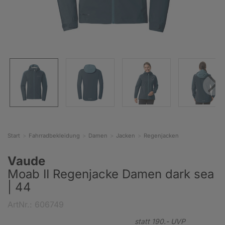
Start
Fahrradbekleidung
Damen
Jacken
Regenjacken
Vaude
Moab II Regenjacke Damen dark sea
| 44
ArtNr.: 606749
statt
190.-
UVP