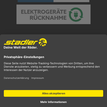
Preisangaben inkl. gesetzl. MwSt. und zzgl.
Versandkosten
** ehemaliger UVP
*** Preis entspricht unserem Markteinführungspreis