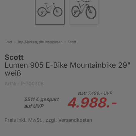
Start
Top-Marken, die inspirieren
Scott
Scott
Lumen 905 E-Bike Mountainbike 29"
weiß
ArtNr.: P-700308
statt
7.499.-
UVP
4.988.-
2511 € gespart
auf UVP
Preis inkl. MwSt.
, zzgl. Versandkosten