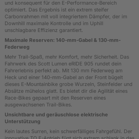
und konsequent für den E-Performance-Bereich
optimiert. Das Ergebnis ist ein extrem steifer
Carbonrahmen mit voll integriertem Dämpfer, der im
Downhill maximale Kontrolle und im Uphill
unschlagbare Effizienz garantiert.
Maximale Reserven: 140-mm-Gabel & 130-mm-
Federweg
Mehr Trail-Spaß, mehr Komfort, mehr Sicherheit. Das
Fahrwerk des Scott Lumen eRIDE 905 rundet dein
Fahrerlebnis perfekt ab. Mit 130 mm Federweg am
Heck und einer 140-mm-Gabel an der Front bügelt
dieses E-Mountainbike grobe Wurzeln, Steinfelder und
Absätze mühelos glatt. Es bietet dir die Agilität eines
Race-Bikes gepaart mit den Reserven eines
ausgewachsenen Trail-Bikes.
Unsichtbare und geräuschlose elektrische
Unterstützung
Kein lautes Surren, kein schwerfälliges Fahrgefühl. Der
innovative TQ E-Antrieb fügt sich extrem schlank in das