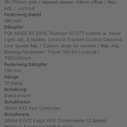
15x110mm axle / tapered steerer 44mm offset / Reb.
Adj. / Lockout
Federweg Gabel
140 mm
Dämpfer
FOX NUDE 6T EVOL Trunnion SCOTT custom w. travel
/ geo adj. 3 modes: Lockout-Traction Control-Descend
Low Speed Adj. / Custom large Air volume / Reb. Adj.
Bearing Hardware / Travel 130-90-Lockout /
T165X45mm
Federweg Dämpfer
130 mm
Gänge
12-Gang
Schaltung
Elektronisch
Schalthebel
SRAM AXS Pod Controller
Schaltwerk
SRAM S1000 Eagle AXS Transmission 12 Speed
Wireless Electronic Shift System