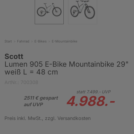
Start
Fahrrad
E-Bikes
E-Mountainbike
Scott
Lumen 905 E-Bike Mountainbike 29"
weiß L = 48 cm
ArtNr.: 700308
statt
7.499.-
UVP
4.988.-
2511 € gespart
auf UVP
Preis inkl. MwSt.
, zzgl. Versandkosten