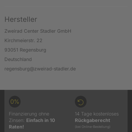
Hersteller
Zweirad Center Stadler GmbH
Kirchmeierstr. 22
93051 Regensburg
Deutschland
regensburg@zweirad-stadler.de
0%
Finanzierung ohne
14 Tage kostenloses
Zinsen:
Einfach in 10
Rückgaberecht
Raten!
(bei Online-Bestellung)