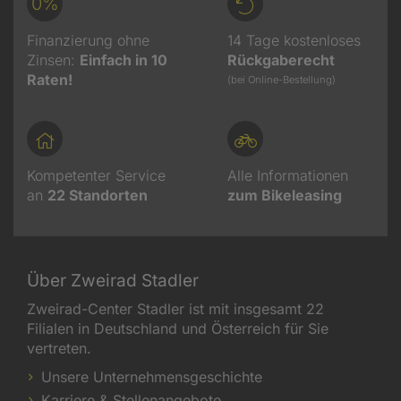
0%
Finanzierung ohne
14 Tage kostenloses
Zinsen:
Einfach in 10
Rückgaberecht
Raten!
(bei Online-Bestellung)
Kompetenter Service
Alle Informationen
an
22
Standorten
zum Bikeleasing
Über Zweirad Stadler
Zweirad-Center Stadler ist mit insgesamt 22
Filialen in Deutschland und Österreich für Sie
vertreten.
Unsere Unternehmensgeschichte
Karriere & Stellenangebote